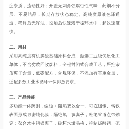
淀杂质，流动性好；开盖无刺鼻强腐蚀性气味，药剂不分
层、不易结晶，长期存放状态稳定。高纯度原液色泽通
透，稀释后无浑浊，投加后快速溶于循环水中，起效速度
快。
二、用材
采用高纯度有机膦酸基础原料合成，甄选工业级优质化工
单体，不含劣质回收废料；全程封闭式合成工艺，严控杂
质离子含量，低磷配方，合规环保，不添加有害重金属，
适配多数工业水循环环保排放要求。
三、产品性能
多功能一体药剂，缓蚀 + 阻垢双效合一。可在碳钢、铸铁
表面形成致密钝化膜，隔绝氧、氯离子，杜绝管道点蚀锈
穿；螯合水中钙镁离子，破坏水垢晶格，抑制碳酸钙、硫