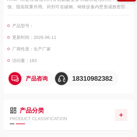
蚀、阻垢双重作用。药剂可在碳钢、铸铁设备内壁形成致密防护
膜，隔绝水体腐蚀介质，防止管道锈蚀穿孔；同时螯合水中钙镁
离子，破坏水垢晶体，抑制水垢附着，还可分散铁锈、泥沙杂
产品型号：
质。本品耐酸碱、耐高温、不易水解，低磷环保，多用于循环冷
却水、中央空调、电厂、钢厂水循环系统，操作简便，长效稳定
更新时间：2026-06-11
水质，减少设备维护损耗。
厂商性质：生产厂家
访问量：183
18310982382
产品咨询
产品分类
PRODUCT CLASSIFICATION