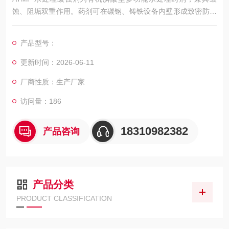
蚀、阻垢双重作用。药剂可在碳钢、铸铁设备内壁形成致密防护
膜，隔绝水体腐蚀介质，防止管道锈蚀穿孔；同时螯合水中钙镁
离子，破坏水垢晶体，抑制水垢附着，还可分散铁锈、泥沙杂
产品型号：
质。本品耐酸碱、耐高温、不易水解，低磷环保，多用于循环冷
却水、中央空调、电厂、钢厂水循环系统，操作简便，长效稳定
更新时间：2026-06-11
水质，减少设备维护损耗。
厂商性质：生产厂家
访问量：186
18310982382
产品咨询
产品分类
PRODUCT CLASSIFICATION