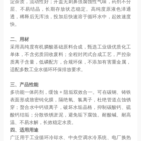
淀杂质，流动性好；开盖无刺鼻强腐蚀性气味，药剂不分
层、不易结晶，长期存放状态稳定。高纯度原液色泽通
透，稀释后无浑浊，投加后快速溶于循环水中，起效速度
快。
二、用材
采用高纯度有机膦酸基础原料合成，甄选工业级优质化工
单体，不含劣质回收废料；全程封闭式合成工艺，严控杂
质离子含量，低磷配方，合规环保，不添加有害重金属，
适配多数工业水循环环保排放要求。
三、产品性能
多功能一体药剂，缓蚀 + 阻垢双效合一。可在碳钢、铸铁
表面形成致密钝化膜，隔绝氧、氯离子，杜绝管道点蚀锈
穿；螯合水中钙镁离子，破坏水垢晶格，抑制碳酸钙、硫
酸钙结垢；分散铁锈淤泥，避免垢下腐蚀。耐酸碱、耐高
温、不易水解，长效稳定水质。
四、适用用途
广泛用于工业循环冷却水、中央空调水冷系统、电厂换热