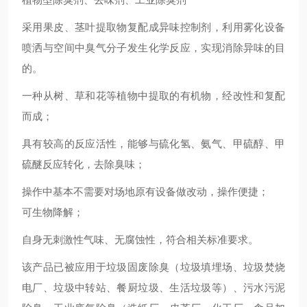
采用果皮、茎叶提取物复配成异味控制剂，利用雾化设备
喷洒与空间中臭气分子发生化学反应，实现消除异味的目
的。
一种从树、草和花等植物中提取的有机物，经改性和复配
而成；
具有
较
高的反应活性，能够
与
硫化氢、氨气、甲硫醇、甲
硫醚
反应转化
，去除
臭味；
操作中
基本
不需要对场地原有设备做改动，操作便捷；
可
生物降解
；
自身无刺激性气味、无腐蚀性，符合相关标准要求
。
该产品已被应用于垃圾固废除臭（垃圾填埋场、垃圾焚烧
电厂、垃圾中转站、餐厨垃圾、生活垃圾等）、污水污泥