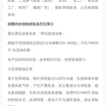
除臭、工业废气除臭（造纸厂、皮革厂、化工厂、食品加
工厂、制药厂、橡胶厂等）、畜牧养殖除臭、公共场所除
臭
等
。
猪圈鸡舍植物液除臭剂宝莱尔
通过雾化设备投加，*雾化投加设备；
根据不同现场情况而定(与水稀释100~300倍)，POLYMER
可*合适加药量；
本产品长时间存放，会有稍许沉淀，使用前请摇匀。
大型养猪场应用
某大型养猪场，每年饲养超过1100万头猪，生猪养殖在猪
舍通风换气时，产生严重恶臭，其主要成分为有机胺，硫
化氢和硫醇，车间未采取除臭措施。采用POLYMER 异味
控制技术后，效果明显，猪舍几乎无感官臭味，保证养殖