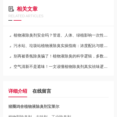
相关文章
RELATED ARTICLES
植物液除臭剂安全吗？管道、人体、绿植影响一次性讲清
污水站、垃圾站植物液除臭实操指南：浓度配比与喷洒频次规范
别再被香氛除臭骗了！植物液除臭的科学逻辑，多数人都弄错了
空气清新不是遮味！一文读懂植物除臭剂真实祛味逻辑，别再选错除臭产品
详细介绍
在线留言
猪圈鸡舍植物液除臭剂宝莱尔
植物型除臭剂、去味剂、工业除臭剂