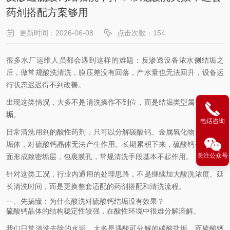
药剂搭配方案够用
更新时间：2026-06-08
点击次数：154
很多水厂运维人员都会遇到这样的难题：反渗透设备浓水侧结垢之
后，做常规酸洗清洗，膜压差没有回落，产水量也无法回升，设备运
行状态迟迟得不到改善。
出现这类情况，大多不是清洗操作不到位，而是结垢类型属于
硫酸钙
垢
。
电话咨询
日常清洗用到的酸性药剂，只可以分解碳酸钙、金属氧化物这类常见
垢体，对硫酸钙晶体无法产生作用。长期累积下来，硫酸钙会在膜表
关注公众号
面形成致密垢层，包裹膜孔，常规清洗手段基本不起作用。
针对这类工况，行业内通用的处理思路，不是继续加大酸洗浓度、延
长清洗时间，而是更换整套适配的药剂搭配和清洗流程。
一、先搞懂：为什么酸洗对硫酸钙结垢没有效果？
硫酸钙晶体的结构稳定性较强，在酸性环境中很难分解溶解。
我们日常清洗去除的水垢，大多是遇酸可分解的碳酸盐垢。而硫酸钙