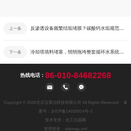
反渗透设备频繁结垢堵膜？碳酸钙水垢规范处理方法收好
上一条
冷却塔填料堵塞，悄悄拖垮整套循环水系统！很多工厂都忽略了
下一条
86-010-84682268
热线电话：
Copyright © 2026北京宝莱尔科技有限公司 All Rights Reserved 备
案号：
京ICP备14028914号-3
技术支持：
化工仪器网
管理登录
sitemap.xml