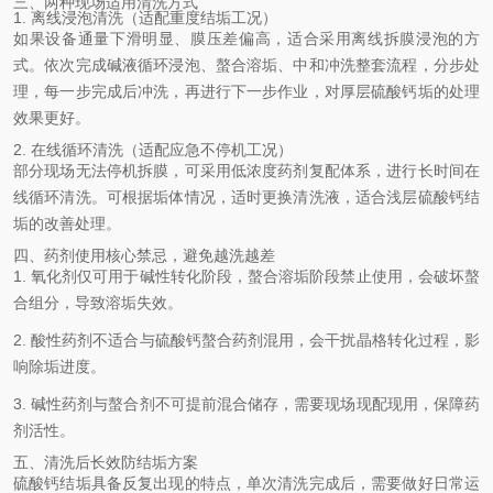
三、两种现场适用清洗方式
1. 离线浸泡清洗（适配重度结垢工况）
如果设备通量下滑明显、膜压差偏高，适合采用离线拆膜浸泡的方
式。依次完成碱液循环浸泡、螯合溶垢、中和冲洗整套流程，分步处
理，每一步完成后冲洗，再进行下一步作业，对厚层硫酸钙垢的处理
效果更好。
2. 在线循环清洗（适配应急不停机工况）
部分现场无法停机拆膜，可采用低浓度药剂复配体系，进行长时间在
线循环清洗。可根据垢体情况，适时更换清洗液，适合浅层硫酸钙结
垢的改善处理。
四、药剂使用核心禁忌，避免越洗越差
1. 氧化剂仅可用于碱性转化阶段，螯合溶垢阶段禁止使用，会破坏螯
合组分，导致溶垢失效。
2. 酸性药剂不适合与硫酸钙螯合药剂混用，会干扰晶格转化过程，影
响除垢进度。
3. 碱性药剂与螯合剂不可提前混合储存，需要现场现配现用，保障药
剂活性。
五、清洗后长效防结垢方案
硫酸钙结垢具备反复出现的特点，单次清洗完成后，需要做好日常运