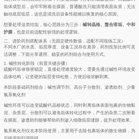
垢体成型后，会牢牢附着在膜面，普通酸洗只能清理表面杂质，无法
触动底层垢层，这也是清洗后设备性能难以恢复的核心原因。
想要处理这类结垢，核心思路分为三步：
碱转晶格、螯合溶垢、中和
护膜
，也是目前适配性较强的处理逻辑。
二、进阶药剂搭配体系（无固定硬性数值，适配不同现场工况）
不同水厂的水质、垢层厚度、设备工况存在差异，药剂投加比例可灵
活调整，下面分享通用、稳妥的药剂组合与使用方式。
1. 碱性转化阶段（前置关键步骤）
硫酸钙垢体致密稳定，直接处理难度较大，需要先通过碱性环境改变
晶体结构，让坚硬的垢层变得松散，方便后续溶解剥离。
本阶段基础药剂组合：碱性调节剂、高分子分散剂、渗透助剂、少量
氯系氧化剂
碱性环境可以改变硫酸钙晶格状态，同时剥离垢体表面包裹的生物黏
泥、杂质层。分散剂可以避免垢体转化过程中，产生的杂质二次附着
在膜面。渗透助剂能够帮助药剂渗入细微垢层缝隙，提升处理效果。
氯系氧化剂仅在本阶段使用，主要用于去除包裹垢体的微生物膜，为
后续溶垢扫清阻碍。