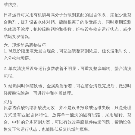
维防控。
日常运行可采用有机膦与高分子分散剂复配的阻垢体系，搭配少量螯
合助剂，提升设备水体对钙、硫酸根离子的耐受能力。同时定期监测
水体离子浓度，把控硫酸钙饱和指数，维持设备稳定运行状态，减少
结垢复发情况。
六、现场简易调整技巧
1. 碱洗阶段废液无发白现象，可适当调整药剂浓度、延长浸泡时长，
充分松散垢层。
2. 单次清洗后设备运行参数改善不明显，可重复整套碱转、螯合清洗
流程。
3. 结垢同时伴随铁锈、金属杂质附着，可在螯合清洗完成后，做短时
轻度酸洗除杂，再进行中和护膜处理。
总结
反渗透硫酸钙结垢酸洗无效，并不是设备报废或运维失误，只是处理
方式没有匹配垢体特性。放弃单一酸洗的固有思路，采用碱转、螯
合、中和的分步药剂方案，可以有效改善膜组件结垢问题，帮助设备
恢复正常运行状态，也能降低反复结垢的概率。