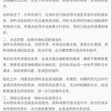
流顺畅回流沉积，而是卡在填料缝隙、附着在填料表面，长期堆积留
存。
这种状态下，日常的排污、过滤作业只能清理水池及管道内的松散杂
质，填料深处的积污无法被有效清除。同时水处理药剂难以接触填料
死角的污垢，常规水处理作业效果大打折扣，系统污垢会持续累积堆
积。
二、水流滞缓，助推生物粘泥附着滋生
循环水系统的水温、光照环境，本身适合微生物、藻类生长繁殖。填
料堵塞造成的低流速、死水区域，会为菌群繁衍提供有利条件。
堆积在填料表面的杂质，会成为微生物附着的载体，菌群不断聚集繁
殖，慢慢形成质地黏稠的生物粘泥。这些粘泥会进一步收窄填料过水
通道，加剧堵塞问题，形成恶性循环。
除此之外，堵塞后的填料层会形成阻隔，杀菌剂、抑菌药剂无法均匀
渗透至填料内部死角，局部药剂浓度不足，无法抑制菌群生长，粘泥
附着速度会持续加快，进一步污染循环水质。
三、局部水质浓缩，增加水垢清理压力
冷却塔依靠水流蒸发实现散热，填料堵塞导致水流不均，部分区域水
体停留时间变长，水分蒸发量增加，会造成局部水质浓缩。