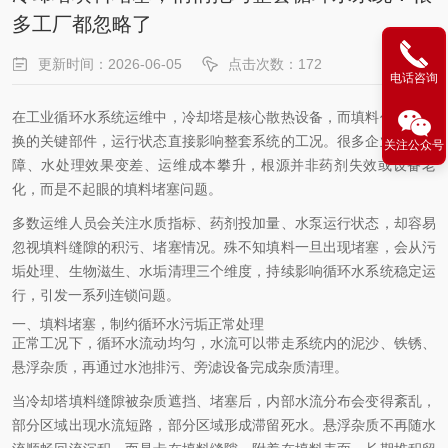
多工厂都忽略了
更新时间：2026-06-05
点击次数：172
电话咨询
在工业循环水系统运维中，冷却塔是核心散热设备，而填料作为热交
换的关键部件，运行状态直接影响整套系统的工况。很多企业设备故
关注公众号
障、水处理效果变差、运维成本攀升，根源并非药剂失效或设备老
化，而是不起眼的填料堵塞问题。
多数运维人员会关注水质指标、药剂投加量、水泵运行状态，却容易
忽视填料缝隙的积污、堵塞情况。殊不知填料一旦出现堵塞，会从污
垢处理、生物滋生、水垢清理三个维度，持续影响循环水系统稳定运
行，引发一系列连锁问题。
一、填料堵塞，制约循环水污垢正常处理
正常工况下，循环水流动均匀，水流可以带走系统内的泥沙、铁锈、
悬浮杂质，再通过水池排污、旁滤设备完成杂质清理。
当冷却塔填料缝隙被杂质遮挡、堵塞后，内部水流分布会变得紊乱，
部分区域出现水流短路，部分区域形成滞留死水。悬浮杂质不再随水