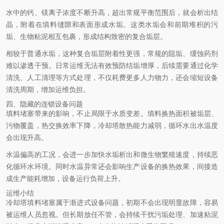
水中的钙、镁离子浓度不断升高，超出常规平衡范围后，就会析出结
晶，附着在填料缝隙和表面形成水垢。这类水垢会和前期堆积的污
垢、生物粘泥相互包裹，形成结构致密的复合垢层。
相较于普通水垢，这种复合垢层附着性更强，常规的阻垢、缓蚀药剂
难以渗透干预。日常运维无法有效预防结垢增厚，后续需要通过化学
清洗、人工清理等方式处理，不仅耗费更多人力物力，还会缩短设备
清洗周期，增加运维负担。
四、隐藏的连锁设备问题
填料堵塞带来的影响，不止局限于水质变差。填料换热面积被垢层、
污物覆盖，热交换效率下降，冷却塔散热能力减弱，循环水出水温度
会出现升高。
水温偏高的工况，会进一步加快水垢析出和微生物繁殖速度，持续恶
化循环水环境。同时水温异常还会影响生产设备的换热效果，间接造
成生产能耗增加，设备运行负荷上升。
运维小结
冷却塔填料堵塞属于渐进式设备问题，初期不会出现明显故障，容易
被运维人员忽视。但长期放任不管，会持续干扰污垢处理、加速粘泥