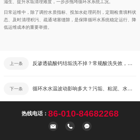
滋生、提升水垢清理难度，一步步拖垮循环水系统工况。
日常运维中，除了调控水质指标、投加水处理药剂，定期检查填料状
态、及时清理积污、疏通堵塞缝隙，是保障循环水系统稳定运行、降
低运维成本的重要举措。
反渗透硫酸钙结垢洗不掉？常规酸洗失效，这套药剂搭配方案够用
上一条
循环水水温波动影响多大？污垢、粘泥、水垢问题根源都在这
下一条
86-010-84682268
热线电话：