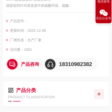
电话咨询
该阻垢剂针对蒸发器中的碳酸钙垢、硫酸
钙垢和氟化钙垢具有优异的结垢抑制和
分散性能；
关注公众号
产品型号：
具有优异的高温稳定性，在 MVR 反应器
温度下不分解；
更新时间：2025-12-08
与高浓缩盐水具有良好兼容性 ;
厂商性质：生产厂家
对后续蒸盐结晶工艺没有负面影响
访问量：1601
18310982382
产品咨询
产品分类
PRODUCT CLASSIFICATION