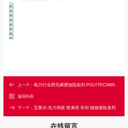
电力行业用无磷缓蚀阻垢剂 POLYTECW8904
上一个：
返回列表
宝莱尔-实力商家 喷淋塔 车间 植物液除臭剂
下一个：
在线留言