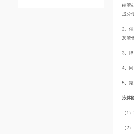
结渣
成分
2、
灰渣
3、
4、
5、
液体
（1
（2