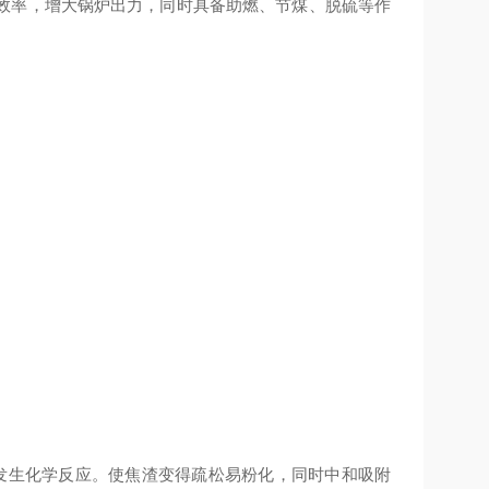
效率，增大锅炉出力，同时具备助燃、节煤、脱硫等作
发生化学反应。使焦渣变得疏松易粉化，同时中和吸附