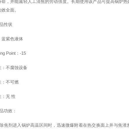
寿命，并能减轻人工清焦的劳动强度。长期使用该产品可提高锅炉热
功效全面。
产品性状
：蓝紫色液体
ing Point：-15
性：不腐蚀设备
性：不可燃
：无 性
产品功效：
当除焦剂进入锅炉高温区间时，迅速微爆附着在热交换面上并与焦渣