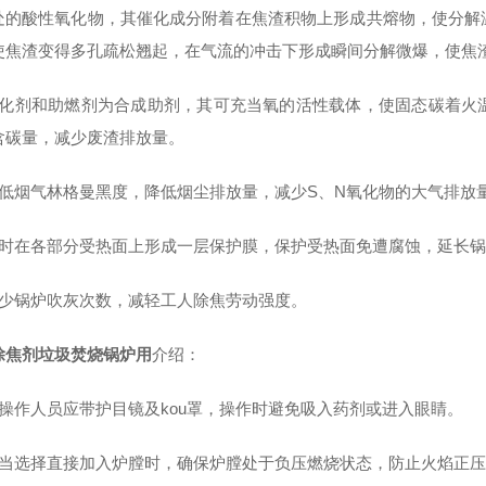
处的酸性氧化物，其催化成分附着在焦渣积物上形成共熔物，使分解
使焦渣变得多孔疏松翘起，在气流的冲击下形成瞬间分解微爆，使焦
催化剂和助燃剂为合成助剂，其可充当氧的活性载体，使固态碳着火
含碳量，减少废渣排放量。
降低烟气林格曼黑度，降低烟尘排放量，减少S、N氧化物的大气排放
同时在各部分受热面上形成一层保护膜，保护受热面免遭腐蚀，延长
减少锅炉吹灰次数，减轻工人除焦劳动强度。
除焦剂垃圾焚烧锅炉用
介绍：
）操作人员应带护目镜及kou罩，操作时避免吸入药剂或进入眼睛。
）当选择直接加入炉膛时，确保炉膛处于负压燃烧状态，防止火焰正