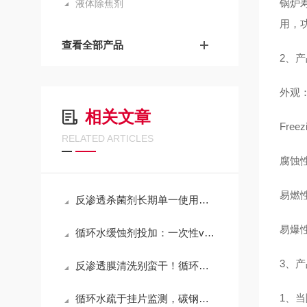
锅炉
液体除焦剂
用，
查看全部产品
2、
外观
相关文章
Freez
RELATED ARTICLES
腐蚀
易燃
反渗透杀菌剂长期单一使用，为何容易出现微生物耐药问题？
易爆性
循环水缓蚀剂投加：一次性vs连续定量，哪种方式更适配工业运维？
3、
反渗透膜清洗别蛮干！循环时长把控不对，膜元件损耗翻倍
1、
循环水疏于挂片监测，碳钢管道频频点蚀穿孔？现场分步补救+运维整改方案