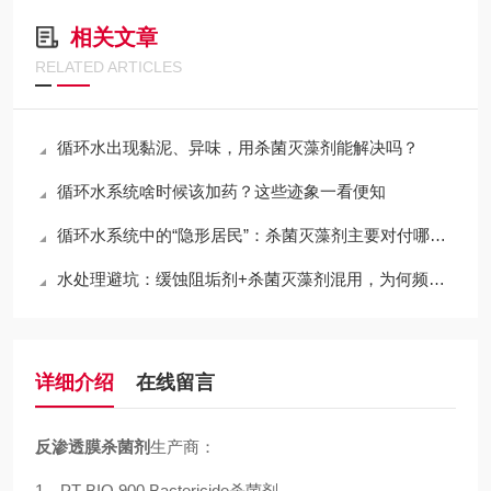
相关文章
RELATED ARTICLES
循环水出现黏泥、异味，用杀菌灭藻剂能解决吗？
循环水系统啥时候该加药？这些迹象一看便知
循环水系统中的“隐形居民”：杀菌灭藻剂主要对付哪些微生物？
水处理避坑：缓蚀阻垢剂+杀菌灭藻剂混用，为何频频沉淀失效？
详细介绍
在线留言
反渗透膜杀菌剂
生产商：
1、PT-BIO 900 Bactericide杀菌剂