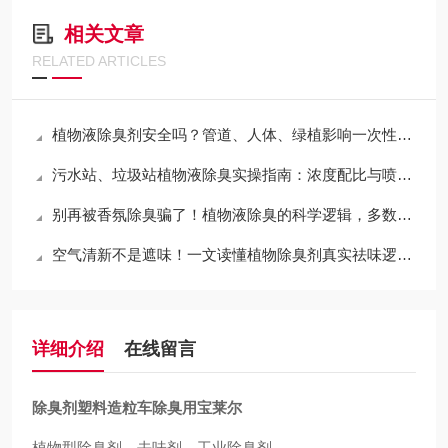
相关文章
RELATED ARTICLES
植物液除臭剂安全吗？管道、人体、绿植影响一次性讲清
污水站、垃圾站植物液除臭实操指南：浓度配比与喷洒频次规范
别再被香氛除臭骗了！植物液除臭的科学逻辑，多数人都弄错了
空气清新不是遮味！一文读懂植物除臭剂真实祛味逻辑，别再选错除臭产品
详细介绍
在线留言
除臭剂塑料造粒车除臭用宝莱尔
植物型除臭剂、去味剂、工业除臭剂