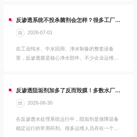
很多操作工心存顾虑：投加这类药剂，会不会损
易分层？通俗易懂拆...
伤活性污泥，拖累菌群沉降效果？结合一线污水
反渗透系统不投杀菌剂会怎样？很多工厂都踩了这个坑
调试经验，拆解实操细节，帮同行避开用药误
2026-07-01
区，兼顾除臭效果与生化系统稳定。一、正规植
物除臭剂，正常投加不易影响沉降市面上合规植
在工业纯水、中水回用、净水制备的整套设备
物除臭剂，原料多取自香茅、松针、薄荷、茶树
里，反渗透膜是核心净水部件。不少企业运维人
等植物提取物，依靠植物小分子包裹、中和硫化
员会有这样的疑问：日常运行中，能不能省去杀
氢、甲硫醇等致臭物质，以此降解臭气。这类产
菌剂投加工序，以此缩减耗材和运维开支？实际
品配方简单，不含广谱...
工况反馈中，多数常规水源的反渗透系统，都需
反渗透阻垢剂加多了反而毁膜！多数水厂都在犯的投加误区
要搭配对应的杀菌方案。随意取消投加环节，短
2026-06-30
期看不出明显问题，长期运行会引发一系列连锁
故障，增加设备损耗和运维成本。首先我们可以
在反渗透水处理系统运行中，阻垢剂是保障设备
明确，无需投加杀菌剂的场景十分有限。只有进
稳定运行的常用药剂。很多运维人员存在一个固
水为二次纯化水、无菌EDI产水这类几乎不含微