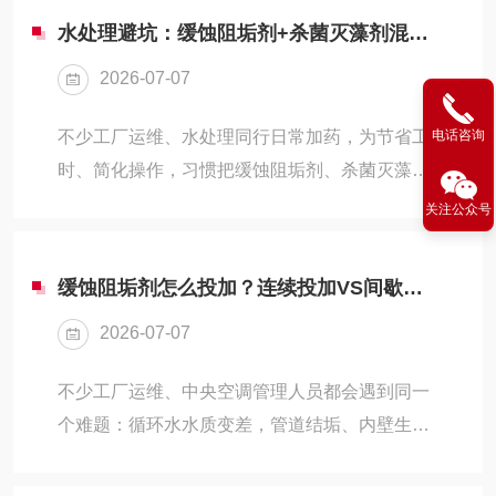
水处理避坑：缓蚀阻垢剂+杀菌灭藻剂混用，为何频频沉淀失效？
2026-07-07
不少工厂运维、水处理同行日常加药，为节省工
电话咨询
时、简化操作，习惯把缓蚀阻垢剂、杀菌灭藻剂
兑在同一个药桶里加注。看似省时省力，很多人
关注公众号
没留意，这类操作极易引发药剂浑浊、产生絮状
沉淀，药效大幅衰减，还会堵塞换热器、冷却塔
缓蚀阻垢剂怎么投加？连续投加VS间歇投加，水处理人别选错
填料、过滤滤芯，后续增加设备维修成本。后台
2026-07-07
经常有人提问：两款都是循环水常用药剂，到底
能不能混用？沉淀、药效变差问题怎么规避？今
不少工厂运维、中央空调管理人员都会遇到同一
天一次性讲透，全是现场落地干货。一、先分品
个难题：循环水水质变差，管道结垢、内壁生锈
类：杀菌剂种类，决定能不能混配市面上工业杀
频发，明明按时添加缓蚀阻垢剂，运维问题依旧
菌灭藻剂，主要分为氧化性、非氧化性两大类，
反复出现。抛开药剂质量、水质基础问题，多数