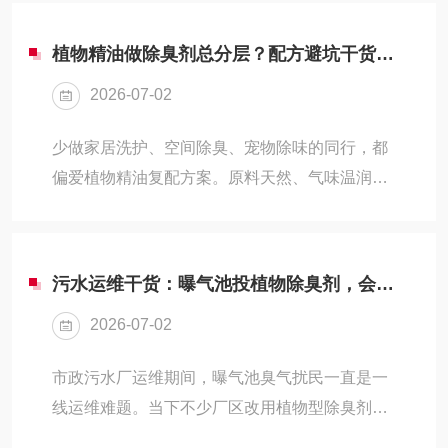
维人员在药剂选用环节只参考设备工况，忽略原
镁离子，自然不会结垢，...
水硬度带来的影响，长期下来换热器换热效率下
植物精油做除臭剂总分层？配方避坑干货，日化从业者直接抄作业
滑，管道内壁出现垢层与腐蚀点位，增加设备检
2026-07-02
修频次。结合水质硬度区分药剂体系，能适配现
场水体条件，稳定系统运行状态。一、先划分循
少做家居洗护、空间除臭、宠物除味的同行，都
环水原水硬度区间行业内统一以碳酸钙含量作为
偏爱植物精油复配方案。原料天然、气味温润，
硬度计量标准，按照数值区间分为四类水体，不
抑菌除味效果在线，消费者接受度偏高。但大家
同区间水体的核心风险存在明显区别，也是药剂
普遍会碰到同一个难题：调配好的精油除臭液，
选型的基础参考条件...
静置半天就油水分离、上层飘油、底部沉淀；兑
污水运维干货：曝气池投植物除臭剂，会不会搅乱污泥沉降？
水喷雾后挂壁发白，放置几天直接失效。其实绝
2026-07-02
大部分问题，不是原料品质问题，而是精油组分
极性不相容引发的配方隐患。不同品类植物精油
市政污水厂运维期间，曝气池臭气扰民一直是一
极性差距悬殊，烃类萜烯疏水亲油，酚醇类物质
线运维难题。当下不少厂区改用植物型除臭剂替
亲水偏弱，随意混配，两相界面张力失衡，后续
代传统药剂，用料环保、异味消散速度适中，但
分层、除臭失效都是必然结果。为啥精油复配容