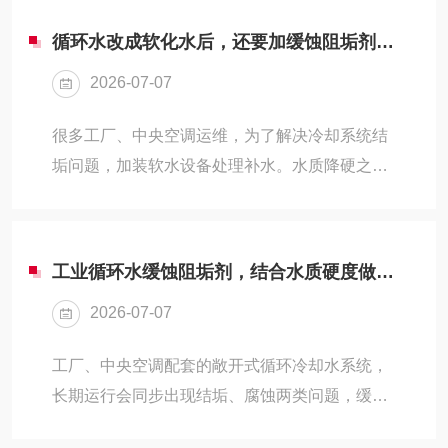
和缓蚀阻垢剂兼容性...
故障根源，集中在投加方式上。行业内常用两种
循环水改成软化水后，还要加缓蚀阻垢剂吗？90%运维都踩坑
投药模式：连续微量投加、间歇定时投加。工况
2026-07-07
不同，适配方案存在差异，盲目套用方法，既浪
费药剂成本，还会损耗生产设备。一、搞懂底层
很多工厂、中央空调运维，为了解决冷却系统结
逻辑：药剂保护不靠猛加药量缓蚀阻垢剂发挥作
垢问题，加装软水设备处理补水。水质降硬之
用，依托水中留存的有效成分，一方面螯合水体
后，不少管理人员都会产生疑惑：水里钙镁离子
内部钙、镁离子，削弱水垢析出速度；另一方面
变少，不会长水垢，是不是可以停加缓蚀阻垢
附着在金属管壁，形...
剂？现场不少企业也是这么操作的，停用药剂半
工业循环水缓蚀阻垢剂，结合水质硬度做好选型，减少系统运维负担
年左右，管道发黄、换热器锈蚀、滤网堵渣等问
2026-07-07
题接连爆发，维修开销不降反增。今天直白讲清
楚：低硬度软化水循环系统，结垢风险下降，但
工厂、中央空调配套的敞开式循环冷却水系统，
不能随意停用药剂。一、软水没水垢，不代表系
长期运行会同步出现结垢、腐蚀两类问题，缓蚀
统没有隐患大家之所以想要停药剂，核心逻辑都
阻垢剂是日常管控水质的常用药剂。不少现场运
是，水垢由钙镁盐析出形成，软水剔除大部分钙