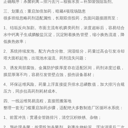
正确顺序：杀菌剥离→排污去污→核验水质→补加缓蚀阻垢剂。
三、划重点：重启加倍加药，暗藏4项现场隐患
很多班组忽略药剂适配属性，长期双倍投药，负面问题接踵而至：
1、结垢反向加剧。市面主流有机膦类药剂，浓度超标后，容易结合
水中钙离子生成膦酸盐沉淀，沉淀附着换热管壁，缩小换热流道，降
低换热效率；
2、系统持续发泡。配方内含分散、润湿组分，药量过高会引发冷却
塔大面积起泡，出现池水溢流、药剂流失问题；
3、诱发局部腐蚀。金属防护膜厚度存在适配区间，药剂浓度过载，
膜层厚薄不均，容易引发管壁点蚀，损伤设备基材；
4、环保运维风险。药量上浮直接提升排水总磷数值，加大排污合规
压力，同步拉高药剂耗材成本。
四、一线运维简易流程，直接照搬落地
整理一套无门槛重启加药步骤，适配绝大多数制造厂区循环水系统：
1、前置冲洗：贯通全管路排污，清空沉积铁锈、杂物；
2、预处理杀菌：按需投加杀菌剂，剥离生物粘泥，浑浊消退后二次