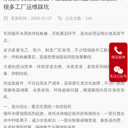
很多工厂运维踩坑
更新时间：2026-07-07
点击次数：156
车间循环水系统停机检修，开机重启环节，是水处理运维出错高发节
点。
走访多家化工、热力、制造厂区发现，不少现场操作工默认一套操
作：停机检修重启，直接把缓蚀阻垢剂投加量翻倍。
电话咨询
大家的想法简单：停机管道生锈、水质变差，多投药剂就能护住设
备、抑制结垢。
关注公众号
但这套操作，不仅拉高生产成本，还容易引发次生故障，不少厂区出
现换热器堵塞、水质发泡、环保超标问题，溯源都指向盲目加倍加
药。
一、直白结论：重启无需统一加倍投药
循环水缓蚀阻垢剂起效，依托水体稳定留存的有效组分：一部分螯合
水中钙镁离子，减少水垢析出；一部分附着碳钢管道、换热器内壁，
生成轻薄防护膜，隔绝氧气与腐蚀性杂质。