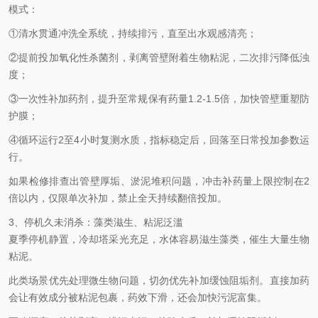
模式：
①清水贯通冲洗全系统，持续排污，直至出水观感清亮；
②提前投加氧化性杀菌剂，剥离管壁附着生物粘泥，二次排污降低浊
度；
③一次性补加药剂，提升至常规保有药量1.2-1.5倍，加快管壁重塑防
护膜；
④循环运行2至4小时复测水质，指标稳定后，回落至日常投加参数运
行。
如果检修排查出管壁厚垢、淤泥堆积问题，冲击补药量上限控制在2
倍以内，仅限单次补加，禁止全天持续翻倍投加。
3、停机久未消杀：藻类滋生、粘泥泛滥
夏季停机静置，冷却塔采光充足，水体容易滋生藻类，催生大量生物
粘泥。
此类场景优先处理微生物问题，切勿优先补加缓蚀阻垢剂。直接加药
会让有效成分被粘泥包裹，药效下滑，还会加快污泥富集。