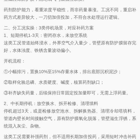
药剂防护能力，看重浓度平稳性，而非药量暴涨。工况不同，重启补
药方式差异较大，一刀切加倍投加，不符合水处理运行逻辑。
二、分工况实操：3类停机场景，对应补药方案
1、短期停机1-3天：密闭存水，未放空系统
这类工况管道始终浸水，外界空气介入量少，管壁原有防护膜留存完
好，水体浊度、铁锈含量波动偏小。
开机流程：
①小幅排污，置换10%至15%存量水体，排出底部沉积泥沙；
②取样化验总磷、水质硬度、碱度，核算药剂缺口；
③补齐缺失药量，后续保持日常固定投加量即可，无需上浮药量。
2、中长期停机：放空换水、拆开检修、清理填料
停机超过3天，或是检修放空池水、拆解换热器、清理冷却塔填料，
管道内壁长时间接触空气，原有防护膜氧化脱落，管壁滋生浮锈，系
统混入灰尘、杂物。
这类工况需要补强药剂，但不适用长期加倍投药，采用短时冲击补药