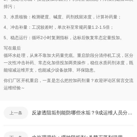
排污；
3、水质核验：检测硬度、碱度、药剂残留浓度，计算补药量；
4、冲击补量：工况较差时，单次补至常规药量1.2-1.5倍；
5、稳态运行：循环2小时复测指标，达标后恢复常态定量投加。
写在最后
循环水处理，从来不靠加大药量兜底。重启阶段分清停机工况，区分
一次性冲击补药、常态化加倍投加两类操作，稳住水质药剂浓度，既
能缩减运维开支，也能减少设备故障、环保隐患。
你们厂区开机重启，一直是怎么把控加药剂量？欢迎评论区留言交流
运维经验～
反渗透阻垢剂能防哪些水垢？9成运维人员分不清，选错直接堵膜
上一条