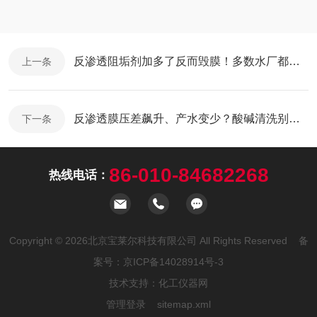
反渗透阻垢剂加多了反而毁膜！多数水厂都在犯的投加误区
上一条
反渗透膜压差飙升、产水变少？酸碱清洗别乱用！对症清洗才护膜
下一条
86-010-84682268
热线电话：
Copyright © 2026北京宝莱尔科技有限公司 All Rights Reserved 备
案号：
京ICP备14028914号-3
技术支持：
化工仪器网
管理登录
sitemap.xml