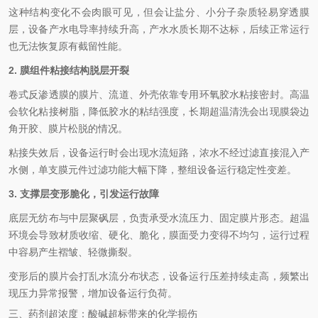
这种结构变化不会肉眼可见，但会让盐分、小分子杂质轻易穿透膜
层，设备产水电导率持续升高，产水水质长期不达标，后续正常运行
也无法恢复原有截留性能。
2. 膜组件粘接结构脱层开裂
卷式反渗透膜的膜片、流道、外壳依靠专用环氧胶水粘接密封。高温
会软化粘接树脂，降低胶水的粘结强度，长期超温清洗会出现膜袋边
角开胶、膜片松脱的情况。
粘接失效后，设备运行时会出现水流短路，浓水不经过滤直接混入产
水侧，单支膜元件过滤功能大幅下降，整组设备运行稳定性变差。
3. 支撑层变形脆化，引发运行故障
底层无纺布与中层聚砜层，负责承受水流压力、固定膜片形态。超温
环境会导致材质收缩、硬化、脆化，膜面受力变得不均匀，运行过程
中容易产生褶皱、轻微撕裂。
变形后的膜片会打乱水流分布状态，设备运行压差持续走高，频繁出
现压力异常报警，增加设备运行负荷。
三、药剂超浓度：酸碱超标带来的化学损伤