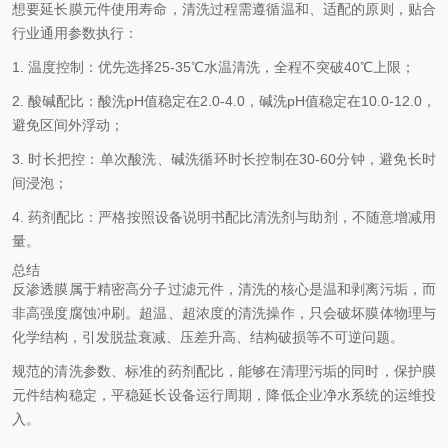
想要延长膜元件使用寿命，清洗过程需遵循温和、适配的原则，贴合
行业通用参数执行：
1. 温度控制：优先选择25-35℃水温清洗，全程不突破40℃上限；
2. 酸碱配比：酸洗pH值稳定在2.0-4.0，碱洗pH值稳定在10.0-12.0，
避免区间外浮动；
3. 时长把控：单次酸洗、碱洗循环时长控制在30-60分钟，避免长时
间浸泡；
4. 药剂配比：严格按照设备说明书配比清洗剂与助剂，不随意增减用
量。
总结
反渗透膜属于精密高分子过滤元件，清洗的核心是温和剥离污垢，而
非高强度腐蚀冲刷。超温、超浓度的清洗操作，只会破坏膜体物理与
化学结构，引发脱盐衰减、压差升高、结构破损等不可逆问题。
规范的清洗参数、标准的药剂配比，能够在清理污垢的同时，保护膜
元件结构稳定，平稳延长设备运行周期，降低企业净水系统的运维投
入。