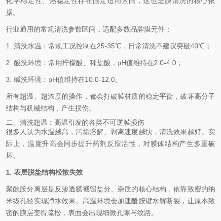
化学稳定性、热稳定性存在固定适用区间，这也是膜清洗的核心依
据。
行业通用的常规清洗参数区间，适配多数品牌膜元件：
1. 清洗水温：常规工况控制在25-35℃，日常清洗不建议突破40℃；
2. 酸洗环境：常用柠檬酸、稀盐酸，pH值维持在2.0-4.0；
3. 碱洗环境：pH值维持在10.0-12.0。
所有超温、超浓度的操作，都会打破膜材质的稳定平衡，破坏高分子
结构与机械结构，产生损伤。
二、清洗超温：高温引发的各类不可逆膜损伤
很多人认为水温越高，污垢溶解、剥离速度越快，清洗效果越好。实
际上，温度升高会同步提升药剂反应活性，对膜体结构产生多重破
坏。
1. 表层脱盐结构松散失效
聚酰胺分离层是反渗透膜截留盐分、杂质的核心结构，依靠致密的纳
米级孔径实现净水效果。高温环境会加速酰胺键水解断裂，让原本致
密的膜层变得疏松，表面会出现细微孔隙与纹路。