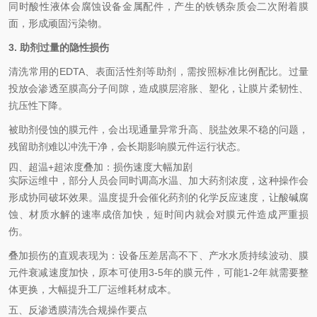
同时酸性液体会腐蚀设备金属配件，产生的铁锈杂质会二次附着膜
面，形成顽固污染物。
3. 助剂过量的隐性损伤
清洗常用的EDTA、表面活性剂等助剂，需按照标准比例配比。过量
投放会渗透至膜高分子间隙，造成膜层溶胀、塑化，让膜片柔韧性、
抗压性下降。
被助剂侵蚀的膜元件，会出现通量异常升高、脱盐效果不稳的问题，
残留助剂难以冲洗干净，会长期影响膜元件运行状态。
四、超温+超浓度叠加：损伤速度大幅加剧
实际运维中，部分人员会同时调高水温、加大药剂浓度，这种操作会
形成协同破坏效果。温度提升会催化药剂的化学反应速度，让酸碱腐
蚀、材质水解的速率成倍加快，短时间内就会对膜元件造成严重损
伤。
叠加损伤的直观表现为：设备压差居高不下、产水水质持续波动、膜
元件衰减速度加快，原本可使用3-5年的膜元件，可能1-2年就需要整
体更换，大幅提升工厂运维耗材成本。
五、反渗透膜清洗合规操作要点