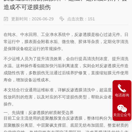
造成不可逆膜损伤
更新时间：2026-06-29
点击次数：151
在纯水、中水回用、工业净水系统中，反渗透膜是核心过滤元件。日
常运行中，膜表面会附着水垢、微生物、胶体等杂质，定期化学清洗
是保障设备稳定运行的常规操作。
不少运维人员为了提升清洗效果，会自行提高清洗剂浓度、提升清洗
水温。这种操作看似能加快污垢剥离速度，实则会对反渗透膜元件造
成隐性伤害，多数损伤无法通过后续养护修复，直接缩短膜元件使用
寿命，增加设备运维成本。
本文结合行业通用运维标准，详解反渗透膜清洗中，超温度、超浓度
电话咨询
投放药剂的危害，以及对应的不可逆损伤类型，帮助从业者规范清洗
操作。
一、先搞懂：反渗透膜的材质耐受边界
关注公众号
目前工业主流使用的是聚酰胺复合反渗透膜，整体结构分为三层：表
层聚酰胺分离层、中层聚砜支撑层、底层无纺布加固层。整套材质的