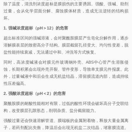
除了温度，清洗剂浓度超标是膜损伤的主要诱因。强酸、强碱、助剂
过量，会从化学层面分解、腐蚀膜体材质，造成无法逆转的结构损
坏。
1. 强碱浓度超标（pH＞12）的危害
超出标准区间的强碱溶液，会对聚酰胺膜层产生皂化分解作用，逐步
溶解膜表层的致密高分子结构。膜层截留孔径变大、均匀性变差，脱
盐性能持续衰减，无法通过中和、冲洗等方式恢复。
同时，高浓度碱液会对膜元件玻璃钢外壳、ABS中心管产生溶胀侵
蚀，长期积累会出现外壳开裂、管件变形，导致单支膜元件报废。此
外，过量碱液中和后会生成无机盐结晶，滞留膜流道内部，造成持续
性压差偏高。
2. 强酸浓度超标（pH＜2）的危害
聚酰胺膜的耐酸性能相对有限，过低的酸性环境会破坏高分子交联结
构，改变膜层孔隙形态，削弱杂质、盐分截留能力。
强酸过量还会快速溶解管道、膜端板的金属附着物，释放大量金属离
子，若药剂配比失衡，降温后会出现无机盐二次结晶，堵塞膜流道。