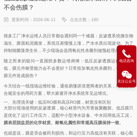
不会伤膜？
更新时间：2026-06-11
点击次数：180
很多工厂净水运维人员日常都会遇到同一个难题：反渗透系统微生物
滋生、膜面粘泥频发，系统压差慢慢上涨，产水水质出现波动。为了
抑制细菌藻类生长，不少现场会选用氧化性杀菌剂做预处理杀菌。
随之而来的疑问一直困扰多数运维师傅：低压反渗透膜运行压力更
电话咨询
低，膜元件耐受能力会不会更好？日常投加氧化性杀菌剂，会不会对
膜元件造成损伤？
关注公众号
今天结合一线现场运维经验，通俗易懂讲清楚两者的关系，同时分享
合规安全的用药方案，帮大家避开净水系统常见运维坑。
一、先理清关键：低压RO膜和高压RO膜，材质没有区别
大部分现场使用的反渗透膜，核心材质均为芳香族聚酰胺。低压膜只
是优化了运行工作压力，适配中小型净水设备、中水回用低压工况，
膜表层脱盐层的化学材质、耐氧化属性和常规高压膜保持一致
。
也就是说，膜是否会被药剂损伤，和运行压力高低没有关联，核心取