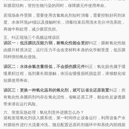
坏膜层结构，管控生物污染的同时，保障膜元件使用寿命。
若现场条件受限，需要使用含氯氧化剂短时消毒，需要控制好药剂浓
度、水体环境pH值以及接触时长，消毒结束后用清水充分冲洗系统，
再做中和处理，减少膜层负担。
五、纠正现场三个高频运维误区
误区一：低压膜抗压能力弱，耐氧化性能会更好
纠正：膜耐氧化性能
由膜片材质决定，运行压力不会改变材料本身的化学耐受度，低压膜
同样惧怕氧化侵蚀。
误区二：水体余氯含量很低，不会损伤膜元件
纠正：氧化损伤属于缓
慢累积过程，低剂量长期接触，依旧会慢慢损耗脱盐层，潜移默化缩
短膜使用寿命。
误区三：更换一种氧化温和的氧化剂，就可以省去还原装置
纠正：所
有氧化性杀菌药剂均存在氧化活性，省略还原工序，都会给反渗透膜
带来潜在运行风险。
六、突发应急处理：氧化剂意外进膜怎么办？
巡检发现氧化剂误入膜系统，第一时间停止设备运行，利用设备产水
对膜组件进行大流量冲洗。随后配置还原药剂循环中和系统内部残留