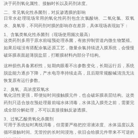
决于药剂氧化属性、接触时长以及药剂浓度。
二、常见氧化性杀菌剂，对反渗透膜的影响
日常水处理现场常用的氧化性药剂包含次氯酸钠、二氧化氯、双氧
水、臭氧等，不同药剂对膜的影响存在差异，具体现场表现如下：
1、含氯类氧化性杀菌剂（现场使用频次最高）
这类药剂多用于原水前端预处理杀菌，有效抑制管道内微生物繁殖。
如果后端没有搭配余氯还原工艺，微量余氯持续进入膜系统，会慢慢
破坏膜表面超薄脱盐层，打断膜材料内部分子结构。
这种损伤具备累积性，短期肉眼看不出参数变化，长期运行后，系统
脱盐能力逐步下降，产水电导率持续走高，且后期常规酸碱清洗无法
恢复原有运行参数。
2、臭氧、高浓度双氧水
氧化活性更强，即便短时间接触膜元件，也会破坏膜表层结构。这类
药剂只适合放在预处理最前端水体消毒，水体流入膜壳之前，需要完
成全部分解处理，不可以直接接触反渗透膜。
3、过氧乙酸类氧化杀菌剂
可用于系统短时离线消毒，但需要严格把控溶液浓度、水体温度以及
循环接触时间。无管控的长时间浸泡，依旧会给膜元件带来不可逆的