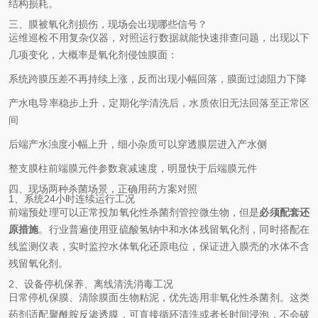
结构损耗。
三、膜被氧化剂损伤，现场会出现哪些信号？
运维巡检不用复杂仪器，对照运行数据就能快速排查问题，出现以下
几项变化，大概率是氧化剂侵蚀膜面：
系统跨膜压差不再持续上涨，反而出现小幅回落，膜面过滤阻力下降
产水电导率稳步上升，定期化学清洗后，水质依旧无法回落至正常区
间
后端产水浊度小幅上升，细小杂质可以穿透膜层进入产水侧
整支膜柱前端膜元件参数衰减速度，明显快于后端膜元件
四、现场两种杀菌场景，正确用药方案对照
1、系统24小时连续运行工况
前端预处理可以正常投加氧化性杀菌剂管控微生物，但是
必须配套还
原措施
。行业普遍使用亚硫酸氢钠中和水体残留氧化剂，同时搭配在
线监测仪表，实时监控水体氧化还原电位，保证进入膜壳的水体不含
残留氧化剂。
2、设备停机保养、离线清洗消毒工况
日常停机保膜、清除膜面生物粘泥，优先选用非氧化性杀菌剂。这类
药剂适配聚酰胺反渗透膜，可直接循环清洗或者长时间浸泡，不会破