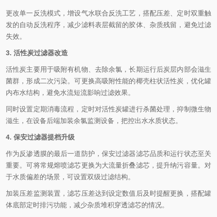
更改单一反洗模式，增设气水联合反洗工艺，搭配压差、定时双重触
发的自动反洗程序，减少滤料表层截留的胶体、杂质残留，避免过滤
失效。
3. 活性炭过滤器改造
活性炭主要用于吸附有机物、去除余氯，长期运行后炭层内部会滋生
菌群，形成二次污染。可更换高吸附性能的椰壳柱状活性炭，优化罐
内布水结构，避免水流短流影响过滤效果。
同时设置定期消毒流程，定时对活性炭罐进行杀菌处理，抑制微生物
滋生，在设备后端加装余氯监测设备，把控出水水质状态。
4. 保安过滤器提档升级
作为反渗透膜的最后一道防护，保安过滤器滤芯品质和运行状态至关
重要。可将常规熔喷滤芯更换为大流量折叠滤芯，提升纳污容量。对
于水质偏差的场景，可设置双级过滤结构。
加装压差监测装置，滤芯压差达到设定数值后及时提醒更换，搭配罐
体底部定时排污功能，减少杂质堆积穿透滤芯的情况。