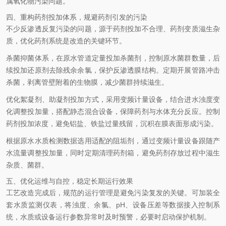
属氧化物污染问题。
四、重构药剂投加体系，规避药剂引发的污染
不少反渗透反复污染的问题，源于药剂投加不合理、药剂变质滋生杂
质，优化药剂系统是改造的关键环节。
杀菌抑菌体系，在原水管道定量投加杀菌剂，控制原水菌群数量，后
续投加还原剂去除残余余氯，保护反渗透膜结构。定期开展管路冲击
杀菌，剥离管壁附着的生物膜，减少菌群持续滋生。
优化絮凝剂、助凝剂投加方式，采用变频计量设备，结合进水浊度变
化调整投加量，搭配静态混合设备，保障药剂与水体充分反应。控制
药剂投加浓度，避免铝盐、铁盐过量残留，沉积在膜表面形成污染。
根据原水水质检测数据选用适配的阻垢剂，通过变频计量设备跟随产
水流量调整投加量，同时定期清理药剂箱，避免药剂存放过程中滋生
杂质、菌群。
五、优化运维与自控，稳定长期运行效果
工艺改造完成后，规范的运行管理是避免污染复发的关键。可加装全
套水质监测仪表，将浊度、余氯、pH、设备压差等数据接入控制系
统，水质或设备运行参数异常时及时预警，必要时启动保护机制。