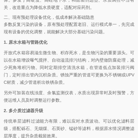
体。多发于高硬度、高硅地下水，和阻垢剂选型、水质调控不当有
关，改造重点为降低水质硬度，适配对应药剂。
二、现有预处理设备优化，低成本解决基础隐患
多数反复污染的设备，原有预处理配置老旧、运行模式单一，先完成
现有设备的优化调整，就能解决大部分基础污染问题。
1. 原水水箱与管路优化
开放式水箱容易滋生微生物、积存死水，是生物污染的重要源头。可
以在水箱增设曝气搅拌、自动溢流排污结构，对内壁做防腐处理，减
少死角堆积污物。同时定期排空清洗水箱，在管道低点加装排污阀
门，定时排出管内沉积杂质。锈蚀严重的管道可更换为不锈钢或UPV
C材质，减少管道析出铁锈杂质。
另外可加装在线浊度、余氯监测仪表，水质出现异常时及时预警，方
便运维人员及时调整运行参数。
2. 多介质过滤器升级
传统单层滤料过滤能力有限，难以应对水质波动。可以优化滤料层
级，搭配砾石、无烟煤、石英砂、锰砂等滤料，根据原水情况调整滤
层厚度，提升杂质截留效果。