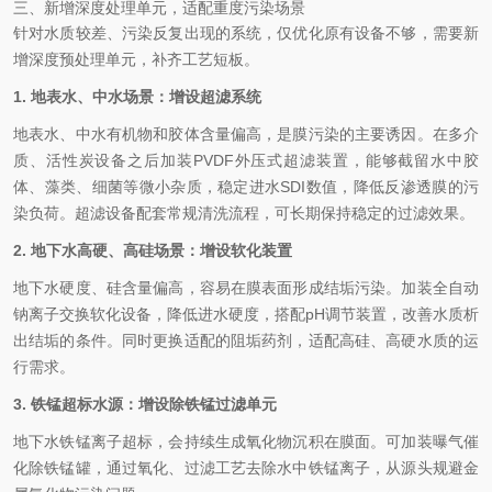
三、新增深度处理单元，适配重度污染场景
针对水质较差、污染反复出现的系统，仅优化原有设备不够，需要新
增深度预处理单元，补齐工艺短板。
1. 地表水、中水场景：增设超滤系统
地表水、中水有机物和胶体含量偏高，是膜污染的主要诱因。在多介
质、活性炭设备之后加装PVDF外压式超滤装置，能够截留水中胶
体、藻类、细菌等微小杂质，稳定进水SDI数值，降低反渗透膜的污
染负荷。超滤设备配套常规清洗流程，可长期保持稳定的过滤效果。
2. 地下水高硬、高硅场景：增设软化装置
地下水硬度、硅含量偏高，容易在膜表面形成结垢污染。加装全自动
钠离子交换软化设备，降低进水硬度，搭配pH调节装置，改善水质析
出结垢的条件。同时更换适配的阻垢药剂，适配高硅、高硬水质的运
行需求。
3. 铁锰超标水源：增设除铁锰过滤单元
地下水铁锰离子超标，会持续生成氧化物沉积在膜面。可加装曝气催
化除铁锰罐，通过氧化、过滤工艺去除水中铁锰离子，从源头规避金