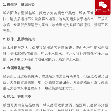
1. 微生物、黏泥污染
关注公众号
膜表面存在滑腻黏膜，颜色多为黄褐色或黑色，设备压差上涨速度
快，清洗后运行不久就会再次堵塞。这类问题多发于地表水、开放式
水箱、长期低负荷运行的系统，改造重点为杀菌抑菌流程，清理工艺
死角。
2. 胶体、悬浮物污染
原水浊度波动大，保安过滤器滤芯更换频繁，膜面会堆积黄褐色滤
饼，进水SDI数值偏高。常见于水库水、河水及预处理简化的净水系
统，改造重点为强化过滤截留能力，稳定进水水质。
3. 金属氧化物污染
膜表面出现红棕色斑块，酸洗后水质通量有所恢复，但后续会逐步回
落。大多由管道锈蚀、地下水铁锰含量偏高、絮凝剂残留引发，改造
重点为去除水中金属离子，规范药剂投加方式。
4. 结垢、硅垢污染
膜面可见白色结晶物质，碱洗处理效果微弱，酸洗可以溶解部分垢