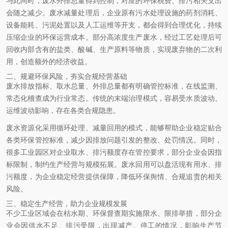
与此同时，废水外排总量得到控制，对应的环保税费、排污相关支出
会随之减少。废水减量处理后，企业原有污水处理设施的药剂消耗、
设备能耗、污泥处置以及人工运维等开支，都会得到合理优化，持续
压缩企业的环保运营成本。部分高浓度生产废水，经过工艺处理后可
回收内部含有的盐类、酸碱、生产原料等物质，实现废弃物的二次利
用，创造额外的经济收益。
二、规避环保风险，夯实合规经营基础
废水排放指标、取水总量、外排总量都有明确管控标准，在线监测、
常态化稽查成为行业常态。传统的末端治理模式，容易受水质波动、
运维波动影响，存在各类合规隐患。
废水资源化采用循环处理、减量回用的模式，能够帮助企业稳定贴合
各类环保管控标准，减少因排放问题引发的整改、处罚情况。同时，
很多工业园区对企业取水、排污额度存在管控要求，部分企业会因指
标限制，制约生产经营与规模拓展。废水回用可以盘活现有用水、排
污额度，为企业稳定经营提供保障，降低环保舆情、合规追责的相关
风险。
三、稳定生产经营，助力企业规模发展
不少工业区域会在枯水期、环保督查期实施限水、限排举措，部分企
业会因供水不足、排污受限，出现减产、停工的情况，影响生产节