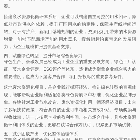
奏。
搭建废水资源化循环体系后，企业可以构建自主可控的用水闭环，降
低对市政供水的依赖，提升厂区用水的稳定性，保障生产线持续运
转。对于有扩产、新项目落地规划的企业，资源化利用带来的水资源
增量，能够匹配新增产能的用水需求，缓解指标约束带来的发展阻
力，为企业规模扩张提供基础支撑。
四、赋能绿色转型，提升市场综合竞争力
绿色生产、低碳发展已经成为工业企业的重要发展方向，绿色工厂认
证、节水企业评定、ESG评价等体系，逐渐成为衡量企业综合实力的
重要维度，也成为下游客户合作、项目招投标的重要参考条件。
落地废水资源化项目，是企业践行循环经济、推进绿色转型的直观体
现，能够帮助企业顺利适配各类绿色资质评审标准，优化企业品牌形
象。各地针对工业节水改造、废水资源化利用、循环经济项目，出台
了多项扶持政策，符合条件的企业可申领相关技改补贴、专项奖励与
税收优惠，进一步拓宽企业的盈利空间。在市场合作中，具备水资源
循环利用体系的企业，更容易获得合作方认可，积累更多市场优势。
五、减少固废产出，优化整体治理体系
常规废水处理模式会产生大量污泥、危废，这类废弃物的处置费用较