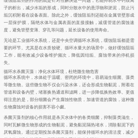
缓蚀阻垢剂的作用的就是针对性解决这一问题，它能抑制水中钙镁离
子的析出，减少水垢的形成，同时分散水中的悬浮物和淤泥，防止污
垢沉积附着在设备表面。除此之外，缓蚀阻垢剂还能在金属管壁形成
一层保护膜，隔绝水体与金属表面的直接接触，减缓管道的腐蚀速
度，避免管壁变薄、穿孔等问题，延长设备的使用寿命。
无论是工业循环水系统，还是中央空调循环水系统，缓蚀阻垢都是需
要的环节。尤其是在水质较硬、循环水量大的场景中，做好缓蚀阻垢
工作，能有效减少设备维护频次，降低因结垢、腐蚀带来的停机损
失。
循环水杀菌灭藻：净化水体环境，杜绝微生物危害
循环水系统中，水体处于温暖、密闭的环境中，容易滋生细菌、藻类
等微生物。这些微生物不仅会污染水体，还会形成生物黏泥，附着在
管道和设备内壁，堵塞换热通道和滤网，进一步降低换热效率。更值
得注意的是，部分细菌会产生腐蚀性物质，加速管道的腐蚀，这种微
生物腐蚀对设备的损害不容小觑。
杀菌灭藻剂的核心作用就是杀灭水体中的各类细菌，抑制藻类滋生，
同时瓦解微生物形成的生物黏泥，避免黏泥隔热堵水，消除黏泥下的
厌氧腐蚀。通过定期投加杀菌灭藻剂，能保持循环水的清洁度，减少