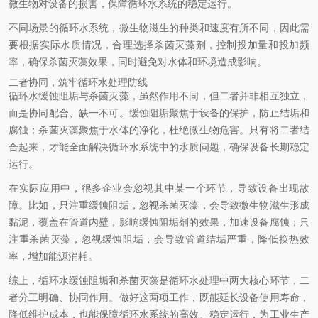
微生物对设备的损害，保障循环水系统的稳定运行。
不同场景的循环水系统，微生物滋生的种类和速度有所不同，因此需
要根据实际水质情况，合理选择杀菌灭藻剂，控制投加量和投加频
率，确保杀菌灭藻效果，同时避免对水体和环境造成影响。
二者协同，筑牢循环水处理防线
循环水缓蚀阻垢与杀菌灭藻，虽然作用不同，但二者并非相互独立，
而是协同配合、缺一不可。缓蚀阻垢聚焦于设备的保护，防止结垢和
腐蚀；杀菌灭藻聚焦于水体的净化，杜绝微生物危害。只有将二者结
合起来，才能全面解决循环水系统中的水质问题，确保设备长期稳定
运行。
在实际应用中，很多企业会忽视其中某一个环节，导致设备出现故
障。比如，只注重缓蚀阻垢，忽视杀菌灭藻，会导致微生物滋生形成
黏泥，覆盖在管道内壁，影响缓蚀阻垢剂的效果，加速设备腐蚀；只
注重杀菌灭藻，忽视缓蚀阻垢，会导致管道结垢严重，降低换热效
率，增加能源消耗。
综上，循环水缓蚀阻垢和杀菌灭藻是循环水处理中两大核心环节，二
者分工明确、协同作用。做好这两项工作，既能延长设备使用寿命，
降低维护成本，也能保障循环水系统的高效、稳定运行，为工业生产