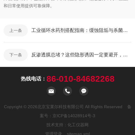
和日常使用提供可靠保障。
工业循环水药剂搭配指南：缓蚀阻垢与杀菌灭藻协同使用技巧
上一条
反渗透膜总堵？这些隐形诱因一定要避开，延长膜寿命全靠它
下一条
86-010-84682268
热线电话：
Copyright © 2026北京宝莱尔科技有限公司 All Rights Reserved 备
案号：
京ICP备14028914号-3
技术支持：
化工仪器网
管理登录
sitemap.xml