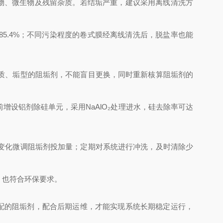
物、微生物及残留杂质。若结垢严重，建议采用离线清洗方
85.4%；不同污染程度的卷式膜经离线清洗后，脱盐率也能
质、垢型的阻垢剂，不能盲目更换，同时重新核算阻垢剂的
设铝剂除硅单元，采用NaAlO₂处理进水，硅去除率可达
变化微调阻垢剂投加量；定期对系统进行冲洗，及时清除少
，也符合环保要求。
配的阻垢剂，配合后期运维，才能实现系统长期稳定运行，