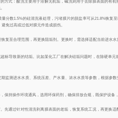
洗"的方式：酸洗主要用于溶解无机垢，碱洗则用于去除膜表面的有机
洗。
分数1.5%的硅清洗液处理，污堵膜片的脱盐率可从21.8%恢复至
，避免过高或过低对膜元件造成损伤。
差恢复至合理范围，再更换阻垢剂。更换时，需选择适配当前进水水
。
超标导致新的结垢。比如某化工厂在解决硅垢问题时，在除硬单元前增
定期监测进水水质、系统压差、产水量、浓水水质等参数，根据参数
备，保持操作环境通风，选用环保药剂，确保排放合规，既保护设备
垢"。先通过针对性清洗剥离膜表面的老垢，恢复系统工况，再更换适