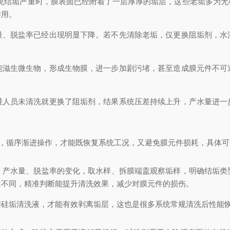
当系统结垢严重时，膜表面已经附着了一层厚厚的垢层，这些老垢多为
作用。
量、脱盐率已经出现明显下降。若不先清除老垢，仅更换阻垢剂，水
能滋生微生物，形成生物膜，进一步加剧污堵，甚至造成膜元件不可
维人员未清洗就更换了阻垢剂，结果系统压差持续上升，产水量进一
则，循序渐进操作，才能既恢复系统工况，又避免膜元件损耗，具体
、产水量、脱盐率的变化，取水样、拆膜端盖观察垢样，明确结垢类
案不同，精准判断能提升清洗效果，减少对膜元件的损伤。
用硅垢清洗液，才能有效剥离垢层，这也是很多系统常规清洗后性能