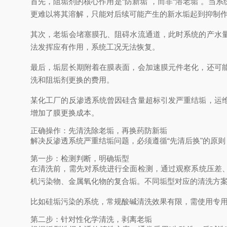
首先，阻垢剂的核心作用是“防新垢"，而非“溶老垢"。
更难以将其溶解，只能对后续可能产生的新水垢起到抑制
其次，老垢会堵塞膜孔、阻碍水流通道，此时系统的产水
法发挥应有作用，系统工况无法恢复。
最后，垢层长期附着在膜表面，会加速膜元件老化，还可
洗和阻垢剂更换的费用。
某化工厂的反渗透系统曾因硅含量超标引发严重结垢，运
增加了膜更换成本。
正确操作：先清洗除老垢，再换药防新垢
解决反渗透系统严重结垢问题，必须遵循“先清后换"的原
第一步：检测判断，明确垢型
在清洗前，需先对系统进行全面检测，通过观察系统压差
机污染物、金属氧化物的复合垢。不同垢型对应的清洗方
比如硅垢污染的系统，常规酸碱清洗效果有限，需使用专
第二步：针对性化学清洗，剥离老垢