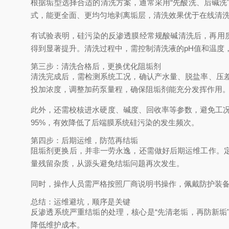
根据垢型选择合适的清洗方案，通常采用“先酸洗、后碱
式，能更全面、更均匀地剥离垢层，清洗效果优于在线清
有试验表明，硅污染的反渗透膜经常规酸碱清洗后，再用质量
得到显著提升。清洗过程中，需控制清洗液的pH值和温度
第三步：清洗合格后，更换优化阻垢剂
清洗完成后，需检测系统工况，确认产水量、脱盐率、压
投加浓度，调整加药泵量程，确保阻垢剂能充分发挥作用
此外，还需校核进水硬度、碱度、回收率等参数，避免工况
95%，有效降低了后端膜系统硅污染的发生频次。
第四步：后期运维，防范再结垢
阻垢剂更换后，并非一劳永逸，还需做好后期运维工作。
量残留杂质，从源头避免结垢问题再次发生。
同时，操作人员需严格按照厂商说明书操作，佩戴防护装
总结：运维避坑，顺序是关键
反渗透系统严重结垢的处理，核心是“先清老垢，再防新
降低维护成本。