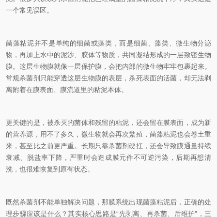
一个常见误区。
菌藻粘泥并不是单纯的细菌或藻类，而是细菌、藻类、微生物分泌
物，再加上水中的泥沙、胶体等物质，共同凝结形成的一层致密生物
膜。这层生物膜就像一层保护膜，会把内部的微生物牢牢包裹起来。
常规杀菌剂只能穿透这层生物膜的表层，杀死表面的活菌，却无法剥
离附着在膜表面、膜流道里的粘泥本体。
更关键的是，被杀灭的菌体和残留的粘泥，还会留在膜表面，成为新
的营养源，用不了多久，微生物就会再次繁殖，菌藻粘泥也会卷土重
来，甚至比之前更严重。长期只靠杀菌剂硬扛，还会导致膜通量持续
衰减、脱盐率下降，严重时会造成膜元件不可逆污染，后期再想清
洗，也很难恢复到原有状态。
既然杀菌剂不能单独解决问题，那膜系统出现菌藻粘泥后，正确的处
理步骤应该是什么？其实核心思路是“先剥离、再杀菌、后维护"，三