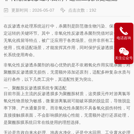
更新时间：2026-05-07
点击次数：192
在反渗透水处理系统运行中，杀菌剂是防范微生物污染、保障设备稳
定运转的关键环节。其中，非氧化性反渗透杀菌剂凭借对设备友好、
电话咨询
无氧化残留等特点，被广泛应用于各类场景。但并非所有工况都适合
使用，找准适配场景，才能发挥其作用，同时保护反渗透膜元件，延
长系统使用寿命。
关注公众号
非氧化性反渗透杀菌剂的核心优势的是不依赖氧化作用实现杀菌，对
聚酰胺反渗透膜无损伤，无需额外添加还原剂，适配多种复杂水质与
运行条件，以下几类工况中，其适配性更为突出。
一、聚酰胺反渗透膜系统专属适配
目前市面上主流的反渗透膜多为聚酰胺材质，这类膜元件对游离氯等
氧化性物质较为敏感，微量游离氯就可能破坏膜的脱盐层，导致脱盐
率下降、产水通量异常。而非氧化性杀菌剂不具备氧化损伤特性，可
直接接触膜表面，不会影响膜的核心性能，无需额外进行还原处理，
是聚酰胺膜系统日常在线使用的理想选择。
无论是市政自来水处理、地表水净化，还是中水回用、工业废水处理