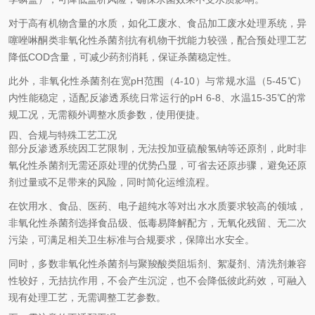
对于高有机物含量的水质，如化工废水、食品加工废水处理系统，异
噻唑啉酮类非氧化性杀菌剂抗有机物干扰能力较强，配合预处理工艺
降低COD含量，可减少药剂消耗，保证杀菌稳定性。
此外，非氧化性杀菌剂在宽pH范围（4-10）与常规水温（5-45℃）
内性能稳定，适配反渗透系统日常运行的pH 6-8、水温15-35℃的常
规工况，无需额外调整水质参数，使用便捷。
四、合规与特殊工艺工况
部分反渗透系统因工艺限制，无法投加亚硫酸氢钠等还原剂，此时非
氧化性杀菌剂无需还原处理的优势凸显，可省去还原步骤，避免还原
剂过量或不足带来的风险，同时简化运维流程。
在饮用水、食品、医药、电子超纯水等对出水水质要求较高的领域，
非氧化性杀菌剂选择食品级、低毒易降解配方，无氧化残留、无二次
污染，可满足相关卫生标准与合规要求，保障出水安全。
同时，多数非氧化性杀菌剂与聚羧酸类阻垢剂、絮凝剂、清洗剂兼容
性较好，无拮抗作用，不会产生沉淀，也不会降低彼此药效，可融入
现有处理工艺，无需调整工艺参数。