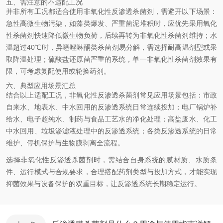
五、需注意的不适配工况
并非所有工况都适合使用非氧化性反渗透杀菌剂，需避开以下场景：
急性高微生物污染，如藻类爆发、严重菌泥堆积时，应优先采用氧化
性杀菌剂快速降低微生物负荷，后续再转为非氧化性杀菌剂维持；水
温超过40℃时，异噻唑啉酮类杀菌剂易分解，需选择耐高温剂型或采
取降温处理；硫酸盐还原菌严重的系统，单一非氧化性杀菌剂效果有
限，可考虑复配使用或轮换药剂。
六、典型应用场景汇总
结合以上适配工况，非氧化性反渗透杀菌剂常见应用场景包括：市政
自来水、地表水、中水回用的反渗透系统日常连续投加；电厂锅炉补
给水、电子超纯水、制药与食品工艺水的净化处理；高盐废水、化工
中水回用、垃圾渗滤液处理中的反渗透系统；各类反渗透系统的日常
维护、停机保护与生物膜剥离全流程。
选择非氧化性反渗透杀菌剂时，需结合自身系统的膜材质、水质条
件、运行模式与合规要求，合理搭配药剂类型与投加方式，才能实现
抑菌效果与设备保护的双重目标，让反渗透系统长期稳定运行。