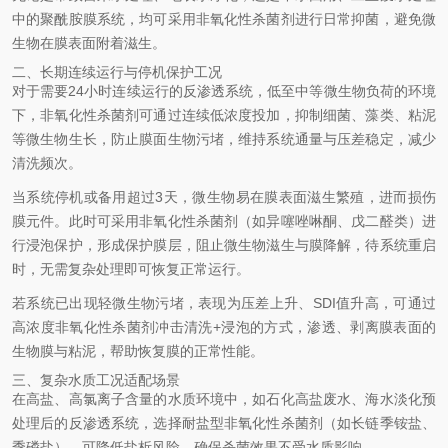
中的聚酰胺膜系统，均可采用非氧化性杀菌剂进行日常抑菌，避免微
生物在膜表面附着滋生。
二、长期连续运行与停机保护工况
对于需要24小时连续运行的反渗透系统，低至中等微生物负荷的环境
下，非氧化性杀菌剂可通过连续低浓度投加，抑制细菌、藻类、粘泥
等微生物生长，防止膜面生物污堵，维持系统通量与压差稳定，减少
清洗频次。
当系统停机或备用超过3天，微生物易在膜表面滋生繁殖，进而损伤
膜元件。此时可采用非氧化性杀菌剂（如异噻唑啉酮、戊二醛类）进
行浸泡保护，形成保护膜层，阻止微生物滋生与膜降解，待系统重启
时，无需复杂处理即可恢复正常运行。
若系统已出现轻微生物污堵，表现为压差上升、SDI值升高，可通过
高浓度非氧化性杀菌剂冲击清洗+浸泡的方式，渗透、剥离膜表面的
生物膜与粘泥，帮助恢复膜的正常性能。
三、复杂水质工况适配场景
在高盐、高氯离子含量的水质环境中，如石化高盐废水、海水淡化预
处理后的反渗透系统，选择耐盐型非氧化性杀菌剂（如长链季铵盐、
季磷盐），可降低盐析风险，确保杀菌效果不受水质影响。