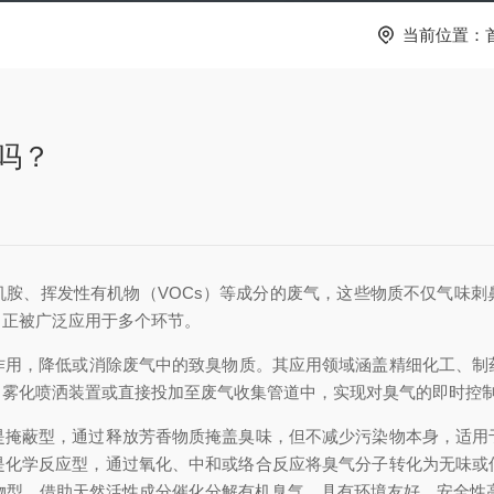
当前位置：
吗？
、挥发性有机物（VOCs）等成分的废气，这些物质不仅气味刺
，正被广泛应用于多个环节。
作用，降低或消除废气中的致臭物质。其应用领域涵盖精细化工、制
、雾化喷洒装置或直接投加至废气收集管道中，实现对臭气的即时控
蔽型，通过释放芳香物质掩盖臭味，但不减少污染物本身，适用
是化学反应型，通过氧化、中和或络合反应将臭气分子转化为无味或
物型，借助天然活性成分催化分解有机臭气，具有环境友好、安全性