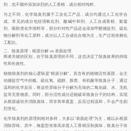
剂，也不额外添加浓烈的人工香精，成分相对纯粹。
与之不同，化学除臭剂属于工业化工产品，成分均通过人工化学合
成。常见的成分包括强氧化剂、酸碱中和剂、人工合成香精、絮凝
剂、吸附类化学填料等，部分针对性产品还会添加甲醛捕捉剂、硫化
物分解剂等化工原料，成分以人工合成化合物为主，生产过程依赖化
工配比。
二、除臭原理：根源分解 vs 表面处理
两者关键的区别，在于除臭原理的不同，这也决定了除臭效果的持续
性和长效性。
植物除臭剂的核心逻辑是“根源分解"。其含有的植物活性基团，会主
动捕捉空气中的氨、硫化氢、硫醇、胺类、有机酸等致臭分子，通过
温和的化学反应，将这些异味分子分解为无味的二氧化碳、水、无机
盐等无害物质。同时，部分活性成分还能破坏致臭分子的结构，实现
从根源减轻并消除臭味，而非简单遮盖，反应过程温和，不会产生剧
烈变化。
化学除臭剂的原理则相对多样，大多以“表面处理"为主，难以从根源
消除异味。其中，掩盖型依靠高浓度人工香精压制臭味，致臭分子依