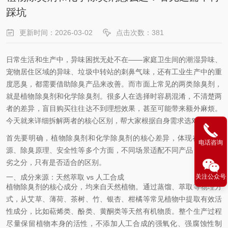
踩坑
更新时间：2026-03-02
点击次数：381
日常生活和生产中，异味困扰无处不在——家庭卫生间的潮湿异味、
宠物居住区域的异味、垃圾中转站的刺鼻气味，还有工业生产中的重
度恶臭，都需要借助除臭产品来改善。而市面上常见的两类除臭剂，
就是植物除臭剂和化学除臭剂。很多人在选择时容易混淆，不清楚两
者的差异，盲目购买往往达不到理想效果，甚至可能带来额外麻烦。
今天就来详细拆解两者的核心区别，帮大家根据自身需求选对产品。
首先要明确，植物除臭剂和化学除臭剂的核心差异，体现在成分来
电话咨询
源、除臭原理、安全性等多个方面，不同场景适配不同产品，没有优
劣之分，只有是否适合的区别。
一、成分来源：天然萃取 vs 人工合成
关注公众号
植物除臭剂的核心成分，均来自天然植物。通过蒸馏、萃取等物理方
式，从艾草、薄荷、茶树、竹、银杏、柑橘等常见植物中提取有效活
性成分，比如萜烯类、酚类、黄酮类等天然有机物质。整个生产过程
尽量保留植物本身的活性，不添加人工合成的强氧化、强腐蚀性制