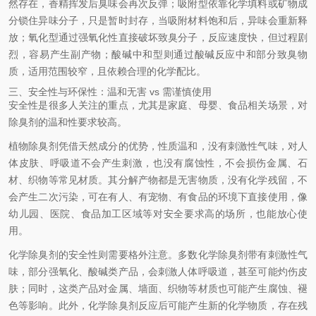
然存在，香精挥发后臭味会再次反弹；吸附型依靠化学填料或矿物成
分锁住异味分子，只是暂时封存，当吸附材料饱和后，异味会重新释
放；氧化型通过强氧化性直接破坏致臭分子，反应速度快，但过程剧
烈，容易产生副产物；酸碱中和型则通过酸碱反应中和部分致臭物
质，适用范围较窄，且依赖合理的化学配比。
三、安全性与环保性：温和无害 vs 需谨慎使用
安全性是很多人关注的重点，尤其是家庭、母婴、食品相关场景，对
除臭剂的温和性要求较高。
植物除臭剂凭借天然成分的优势，性质温和，没有刺激性气味，对人
体皮肤、呼吸道不会产生刺激，也没有腐蚀性，不会损伤金属、石
材、织物等常见材质。其分解产物都是无害物质，没有化学残留，不
会产生二次污染，可在有人、有宠物、有食品的环境下直接使用，像
幼儿园、医院、食品加工区域等对安全要求高的场所，也能放心使
用。
化学除臭剂的安全性则需要格外注意。多数化学除臭剂带有刺激性气
味，部分强氧化、酸碱类产品，会刺激人体呼吸道，甚至可能灼伤皮
肤；同时，这类产品对金属、墙面、织物等材质也可能产生腐蚀、褪
色等影响。此外，化学除臭剂反应后可能产生新的化学物质，存在残