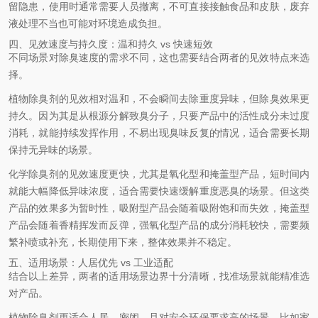
留隐患，使用时通常需要人员撤离，不可直接接触食品和皮肤，废弃
液处理不当也可能对环境造成负担。
四、见效速度与持久度：温和持久 vs 快速短效
不同场景对除臭速度的需求不同，这也需要结合两者的见效特点来选
择。
植物除臭剂的见效相对温和，不会瞬间去除重度异味，但除臭效果更
持久。因为其是从根源分解致臭分子，只要产品中的活性成分未过度
消耗，就能持续发挥作用，不易出现臭味反复的情况，适合需要长期
保持无异味的场景。
化学除臭剂的见效速度更快，尤其是氧化型和掩盖型产品，短时间内
就能大幅降低异味浓度，适合需要快速缓解重度恶臭的场景。但这类
产品的效果多为暂时性，吸附型产品会随着吸附饱和而失效，掩盖型
产品会随着香精挥发而反弹，强氧化型产品的成分消耗较快，需要频
繁补喷或补充，长期使用下来，整体效果并不稳定。
五、适用场景：人居优先 vs 工业适配
结合以上差异，两者的适用场景边界十分清晰，找准场景就能精准选
对产品。
植物除臭剂更适合人居、密闭，且对安全环保要求高的场景，比如家