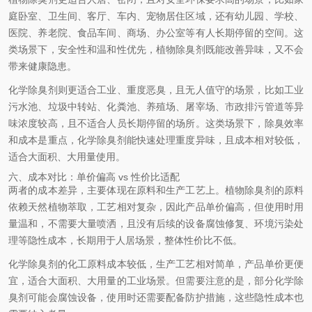
庭卧室、卫生间、客厅、车内、宠物居住区域，还有幼儿园、学校、
医院、养老院、食品车间、商场、办公室等有人长期停留的空间。这
类场景下，安全性和温和性优先，植物除臭剂既能改善异味，又不会
带来健康隐患。
化学除臭剂则更适合工业、重度恶臭，且无人值守的场景，比如工业
污水池、垃圾中转站、化粪池、养殖场、屠宰场、市政排污管道等异
味浓度较高，且不适合人员长期停留的场所。这类场景下，除臭效率
和成本是重点，化学除臭剂能快速处理重度异味，且成本相对较低，
适合大面积、大用量使用。
六、成本对比：单价偏高 vs 性价比适配
两者的成本差异，主要体现在原料和生产工艺上。植物除臭剂的原料
依赖天然植物萃取，工艺相对复杂，因此产品单价偏高，但使用时用
量温和，不需要大量喷洒，且没有后续的设备腐蚀修复、环境污染处
理等隐性成本，长期用于人居场景，整体性价比不低。
化学除臭剂的化工原料成本较低，生产工艺相对简单，产品单价更便
宜，适合大面积、大用量的工业场景。但需要注意的是，部分化学除
臭剂可能会腐蚀设备，使用时还需要配备防护措施，这些隐性成本也