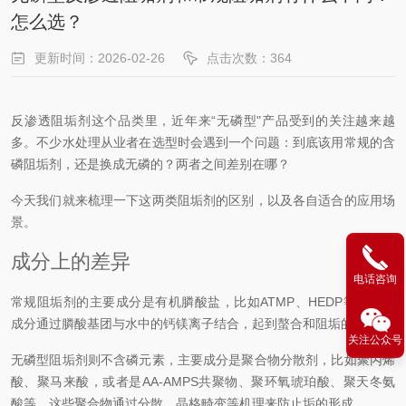
怎么选？
更新时间：2026-02-26
点击次数：364
反渗透阻垢剂这个品类里，近年来“无磷型"产品受到的关注越来越
多。不少水处理从业者在选型时会遇到一个问题：到底该用常规的含
磷阻垢剂，还是换成无磷的？两者之间差别在哪？
今天我们就来梳理一下这两类阻垢剂的区别，以及各自适合的应用场
景。
成分上的差异
电话咨询
常规阻垢剂的主要成分是有机膦酸盐，比如ATMP、HEDP等。这类
成分通过膦酸基团与水中的钙镁离子结合，起到螯合和阻垢的作用。
关注公众号
无磷型阻垢剂则不含磷元素，主要成分是聚合物分散剂，比如聚丙烯
酸、聚马来酸，或者是AA-AMPS共聚物、聚环氧琥珀酸、聚天冬氨
酸等。这些聚合物通过分散、晶格畸变等机理来防止垢的形成。