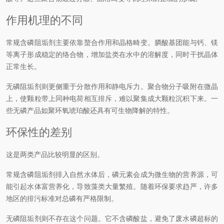
作用机理的不同
常规含磷阻垢剂主要依靠螯合作用和晶格畸变。膦酸基团能与钙、镁
等离子形成稳定的络合物，增加盐类在水中的溶解度，同时干扰晶体
正常生长。
无磷阻垢剂则更侧重于分散作用和静电斥力。聚合物分子吸附在微晶
上，使颗粒带上同种电荷相互排斥，难以聚集成大颗粒沉积下来。一
些无磷产品如聚环氧琥珀酸还具有可生物降解的特性。
环保性的差别
这是两类产品比较明显的区别。
常规含磷阻垢剂排入自然水体后，磷元素会成为微生物的营养源，可
能引起水体富营养化，导致藻类大量繁殖。随着环保要求趋严，许多
地区的排污标准对总磷有严格限制。
无磷阻垢剂则不存在这个问题。它不含磷酸盐，避免了废水磷超标的