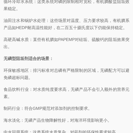
循环冷却水系统：这类系统对磷的限制相对宽松，有机膦酸盐阻垢效
果稳定。
油田注水和锅炉水处理：这些场景对温度、压力要求较高，有机膦系
产品如HEDP耐高温性能好，在二百五十摄氏度以下仍能保持稳定。
高硬高碱水质：某些有机膦如PAPEMP对硅垢、硫酸钙的阻垢效果突
出。
无磷型阻垢剂适合的场景：
环保敏感地区：排污标准对总磷有严格限制的区域，无磷配方可以避
免磷超标问题。
食品饮料行业：对水质纯度要求高，无磷产品不会引入额外的营养元
素。
制药行业：符合GMP规范对添加剂的控制要求。
海水淡化：无磷产品生物降解性好，对海洋环境影响更小。
中水回用系统：这类系统水质复杂，对药剂的环保性要求较高。