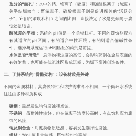
盐分的“面孔"
：水中的钙、镁离子（硬度）和碳酸根离子（碱度）
关乎结垢倾向；而氯离子、硫酸根离子则是促进腐蚀的“活跃分
子"。它们的浓度和相互之间的比例，直接决定了水是更倾向于腐
蚀还是结垢。
酸碱度的平衡
：系统的pH值是一个关键杠杆。不同的缓蚀剂配方
有其适宜的pH区间，有的适合中性环境，有的则适合偏碱性条
件。选择与系统运行pH相匹配的药剂是前提。
水体是否“清澈"
：悬浮物和浊度的高低，会影响药剂在金属表面的
有效附着，也可能在低流速区形成沉积，为垢下腐蚀创造条件。
二、了解系统的“骨骼架构"：设备材质是关键
不同的金属材料，其腐蚀特性和防护需求各不相同。一个循环水系统
往往由多种材质构成：
碳钢
：最易发生均匀腐蚀和点蚀。
不锈钢
：虽耐蚀性较好，但在氯离子浓度较高时，有点蚀和应力腐
蚀的风险。
铜及铜合金
：对氨类物质敏感，容易发生选择性腐蚀。
铝材
：对pH值非常敏感，既怕酸也怕强碱。