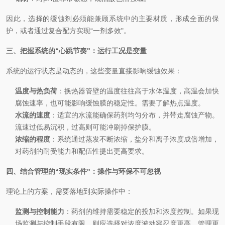
因此，选择的缓蚀剂必须能兼顾系统中的主要材质，形成全面的保
护，或者通过复合配方实现“一剂多效"。
三、把握系统的“心跳节奏"：运行工况是变量
系统的运行状态是动态的，这些变量直接影响缓蚀效果：
温度与热负荷
：换热器管壁的温度往往高于水体温度，高温会加快
腐蚀速率，也可能影响缓蚀膜的稳定性。需要了解热点温度。
水流的速度
：适宜的水流能确保药剂均匀分布，并带走腐蚀产物。
流速过低易沉积，过高则可能冲刷掉保护膜。
浓缩的程度
：系统通过蒸发不断浓缩，盐分和离子浓度成倍增加，
对药剂的耐受能力和配伍性提出更高要求。
四、结合管理的“现实条件"：操作与环保不可忽视
理论上的方案，需要落地到实际操作中：
监测与控制能力
：药剂的维持需要稳定的投加和浓度控制。如果现
场监测与控制手段有限，则应选择对浓度波动容忍度更高、管理更