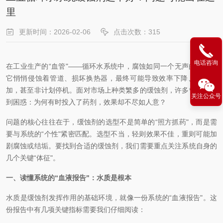
里
更新时间：2026-02-06
点击次数：315
电话咨询
在工业生产的“血管"——循环水系统中，腐蚀如同一个无声的隐患。
它悄悄侵蚀着管道、损坏换热器，最终可能导致效率下降、能耗增
加，甚至非计划停机。面对市场上种类繁多的缓蚀剂，许多管理者感
关注公众号
到困惑：为何有时投入了药剂，效果却不尽如人意？
问题的核心往往在于，缓蚀剂的选型不是简单的“照方抓药"，而是需
要与系统的“个性"紧密匹配。选型不当，轻则效果不佳，重则可能加
剧腐蚀或结垢。要找到合适的缓蚀剂，我们需要重点关注系统自身的
几个关键“体征"。
一、读懂系统的“血液报告"：水质是根本
水质是缓蚀剂发挥作用的基础环境，就像一份系统的“血液报告"。这
份报告中有几项关键指标需要我们仔细阅读：