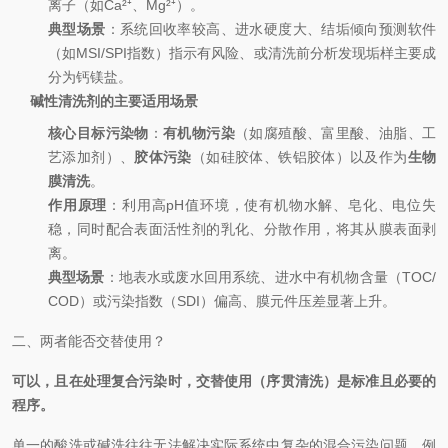
离子（如Ca²⁺、Mg²⁺）。
典型场景
：系统回收率较高、进水硬度大、结垢倾向预测软件
（如MSI/SPI指数）指示有风险、或清洗前分析发现垢样主要成
分为钙镁盐。
碱性清洗剂的主要适用场景
核心目标污染物
：
有机物污染
（如腐殖酸、富里酸、油脂、工
艺添加剂）、
胶体污染
（如硅胶体、铁铝胶体）以及作为
生物
膜清洗
。
作用原理
：利用高pH值环境，使有机物水解、皂化、电位失
稳，同时配合表面活性剂的乳化、分散作用，将其从膜表面剥
离。
典型场景
：地表水或废水回用系统、进水中有机物含量（TOC/
COD）或污染指数（SDI）偏高、膜元件压差显著上升。
二、两者能否交替使用？
可以，且在处理复合污染时，交替使用（序贯清洗）是标准且必要的
程序。
单一的酸洗或碱洗往往无法解决实际系统中复杂的混合污染问题。例