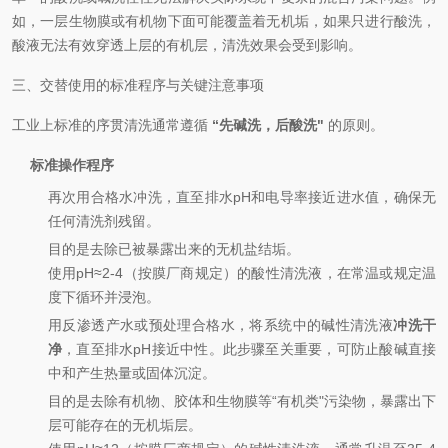
如，一层生物膜或有机物下面可能覆盖着无机垢，如果只进行酸洗，
酸液无法有效穿透上层的有机层，清洗效果会受到影响。
三、交替使用的标准程序与关键注意事项
工业上标准的序贯清洗通常遵循
“先碱洗，后酸洗"
的原则。
标准操作程序
再次用合格水冲洗，直至排水pH和电导率接近进水值，确保无
任何清洗剂残留。
目的是去除已被暴露出来的无机盐结垢。
使用pH≈2-4（按膜厂商规定）的酸性清洗液，在常温或规定温
度下循环并浸泡。
用反渗透产水或预处理合格水，将系统中的碱性清洗液
冲洗干
净
，直至排水pH接近中性。此步骤至关重要，可防止酸碱直接
中和产生热量或固体沉淀。
目的是去除有机物、胶体和生物膜等“有机类"污染物，暴露出下
层可能存在的无机垢层。