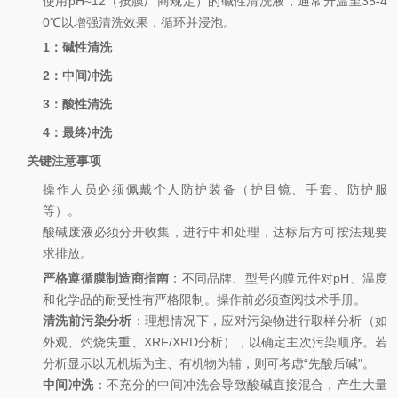
使用pH≈12（按膜厂商规定）的碱性清洗液，通常升温至35-4
0℃以增强清洗效果，循环并浸泡。
1：碱性清洗
2：中间冲洗
3：酸性清洗
4：最终冲洗
关键注意事项
操作人员必须佩戴个人防护装备（护目镜、手套、防护服
等）。
酸碱废液必须分开收集，进行中和处理，达标后方可按法规要
求排放。
严格遵循膜制造商指南
：不同品牌、型号的膜元件对pH、温度
和化学品的耐受性有严格限制。操作前必须查阅技术手册。
清洗前污染分析
：理想情况下，应对污染物进行取样分析（如
外观、灼烧失重、XRF/XRD分析），以确定主次污染顺序。若
分析显示以无机垢为主、有机物为辅，则可考虑“先酸后碱"。
中间冲洗
：不充分的中间冲洗会导致酸碱直接混合，产生大量