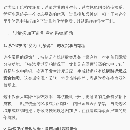
这类似于给植物施肥，适量营养助其生长，过度施肥则会烧伤根系。
循环水系统是一个动态平衡的体系，过量投加缓蚀剂，相当于向这个
平衡体系中强行加入了过量的化学物质，其结果往往弊大于利。
二、过量投加可能引发的系统问题
1. 从“保护者"变为“污染源"：诱发沉积与结垢
许多常用的缓蚀剂，特别是有机膦酸类及某些聚合物，本身兼具阻垢
分散功能。但在浓度过高的情况下，尤其是在硬度较高的水中，它们
容易与水中的钙、镁离子发生过度反应，生成粘稠的
有机膦酸钙垢
或
聚合物垢
。这类垢物质地柔软，但导热性能差，容易附着在换热器的
管壁上。
这不仅会大幅降低换热效率，导致能耗上升，更危险的是会诱发
垢下
腐蚀
——垢层覆盖的区域成为闭塞区，内部金属表面缺氧，与周边区
域形成腐蚀电池，导致腐蚀速度急剧加快，往往造成隐蔽而严重的局
部坑蚀。
2. 破坏保护膜均匀性：反而加剧局部腐蚀