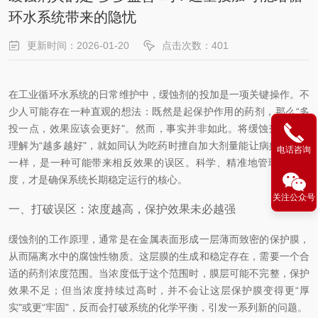
环水系统带来的隐忧
更新时间：2026-01-20
点击次数：401
在工业循环水系统的日常维护中，缓蚀剂的投加是一项关键操作。不
少人可能存在一种直观的想法：既然是起保护作用的药剂，那么“多
投一点，效果应该会更好"。然而，事实并非如此。将缓蚀剂简单地
理解为“越多越好"，就如同认为吃药时擅自加大剂量能让病好得更快
电话咨询
一样，是一种可能带来相反效果的误区。科学、精准地管理投加浓
度，才是确保系统长期稳定运行的核心。
关注公众号
一、打破误区：浓度越高，保护效果未必越强
缓蚀剂的工作原理，通常是在金属表面形成一层薄而致密的保护膜，
从而隔离水中的腐蚀性物质。这层膜的生成和稳定存在，需要一个合
适的药剂浓度范围。当浓度低于这个范围时，膜层可能不完整，保护
效果不足；但当浓度持续过高时，并不会让这层保护膜变得更“厚
实"或更“牢固"，反而会打破系统的化学平衡，引发一系列新的问题。