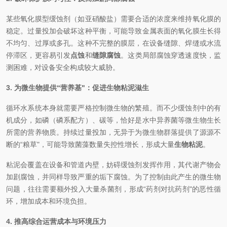
某些氧化膜型缓蚀剂（如亚硝酸盐）需要合适的浓度来维持氧化膜的
稳定。过量投加会破坏这种平衡，可能导致金属表面的氧化膜生长得
不均匀、过厚或多孔。这种不完整的膜层，在设备缝隙、焊缝或水流
停滞区，更容易引发
点蚀
和
缝隙腐蚀
。这类局部腐蚀穿透速度快，监
测困难，对设备安全构成较大威胁。
3. 为微生物提供“营养基"：促进生物粘泥滋生
循环水系统本身就需要严格控制微生物的繁殖。而不少缓蚀剂中的有
机成分，如磷（磷系配方）、碳等，恰好是水中异养菌等微生物生长
所需的营养物质。持续过量投加，无异于为微生物群落提供了源源不
断的“粮草"，可能导致菌藻数量失控性增长，形成大量
生物粘泥
。
粘泥会覆盖在设备和管道内壁，妨碍缓蚀剂发挥作用，其代谢产物会
加剧腐蚀，并同样导致严重的垢下腐蚀。为了控制由此产生的微生物
问题，往往需要额外投入大量杀菌剂，形成“药剂对抗药剂"的恶性循
环，增加成本和环境负担。
4. 推高综合运营成本与环境压力