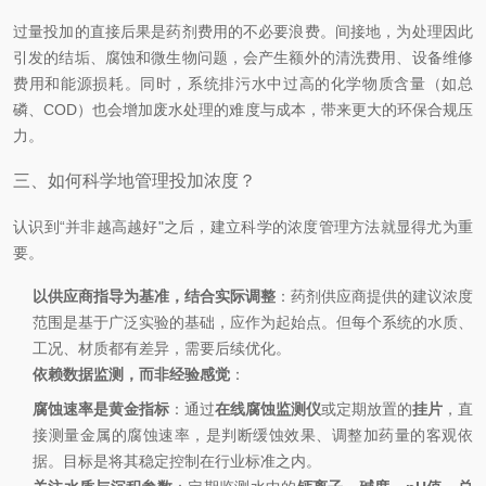
过量投加的直接后果是药剂费用的不必要浪费。间接地，为处理因此
引发的结垢、腐蚀和微生物问题，会产生额外的清洗费用、设备维修
费用和能源损耗。同时，系统排污水中过高的化学物质含量（如总
磷、COD）也会增加废水处理的难度与成本，带来更大的环保合规压
力。
三、如何科学地管理投加浓度？
认识到“并非越高越好"之后，建立科学的浓度管理方法就显得尤为重
要。
以供应商指导为基准，结合实际调整
：药剂供应商提供的建议浓度
范围是基于广泛实验的基础，应作为起始点。但每个系统的水质、
工况、材质都有差异，需要后续优化。
依赖数据监测，而非经验感觉
：
腐蚀速率是黄金指标
：通过
在线腐蚀监测仪
或定期放置的
挂片
，直
接测量金属的腐蚀速率，是判断缓蚀效果、调整加药量的客观依
据。目标是将其稳定控制在行业标准之内。