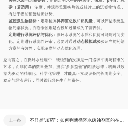
关注水质与沉积参数
：定期监测水中的
钙离子、碱度、pH值、总
磷（若适用）
浓度，并观察监测换热管或挂片上的沉积物情况，
有助于提前预警结垢趋势。
监控微生物指标
：定期检测
异养菌总数
和
粘泥量
，可以评估系统生
物污染状况，判断缓蚀剂是否投加过量成为了营养源。
定期进行系统评估与优化
：循环水系统的水质和负荷可能随时间变
化。定期进行系统性评审，必要时通过
动态模拟试验
验证当前药剂
方案的有效性，实现浓度的动态优化管理。
总而言之，在循环水处理中，缓蚀剂的投加是一门追求平衡与精准的
艺术，而非简单的数量叠加。摒弃“多多益善"的粗放思维，转向以数
据为驱动的精细化、科学化管理，才能真正实现设备的长周期安全、
稳定与经济运行，同时践行绿色生产的责任。
不只是“加药”：如何判断循环水缓蚀剂真的在保护你的设备？
上一条