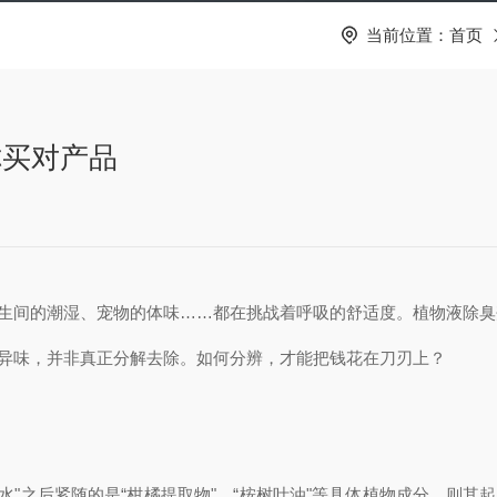
当前位置：
首页
你买对产品
生间的潮湿、宠物的体味……都在挑战着呼吸的舒适度。植物液除臭剂
盖异味，并非真正分解去除。如何分辨，才能把钱花在刀刃上？
水"之后紧随的是“柑橘提取物"、“桉树叶油"等具体植物成分，则其