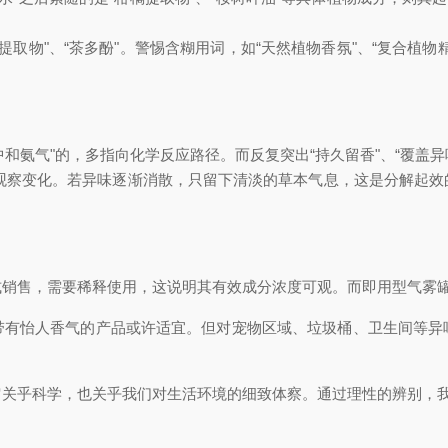
提取物"、“茶多酚"。警惕含糊用词，如“天然植物香氛"、“复合植
中和氨气"的，多指向化学反应路径。而反复突出“持久留香"、“覆盖
观察变化。若异味逐渐消散，只留下清淡的草本气息，这是分解起效
式销售，需要稀释使用，这说明其有效成分浓度可观。而即用型气雾
带有怡人香气的产品或许适宜。但对宠物区域、垃圾桶、卫生间等异
它关乎科学，也关乎我们对生活环境的细致体察。通过理性的辨别，